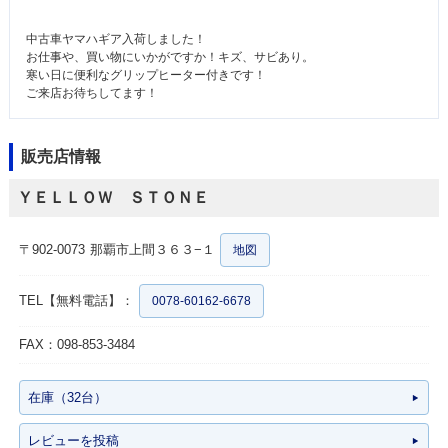
中古車ヤマハギア入荷しました！
お仕事や、買い物にいかがですか！キズ、サビあり。
寒い日に便利なグリップヒーター付きです！
ご来店お待ちしてます！
販売店情報
ＹＥＬＬＯＷ ＳＴＯＮＥ
〒902-0073
那覇市上間３６３−１
地図
TEL【無料電話】：
0078-60162-6678
FAX：098-853-3484
在庫（32台）
レビューを投稿