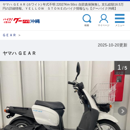
ヤマハ ＧＥＡＲ (ホワイト) 年式不明 22027Km 50cc 自賠責保険無し 支払総額16.5万
円の詳細情報。ＹＥＬＬＯＷ ＳＴＯＮＥのバイク情報なら【グーバイク沖縄】
検索
マイページ
メニュー
ＧＥＡＲ
＞
2025-10-20更新
ヤマハ ＧＥＡＲ
1
/
5