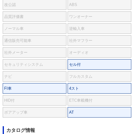
改公認
ABS
品質評価書
ワンオーナー
ノーマル車
逆輸入車
通信販売可能車
社外マフラー
社外メーター
オーディオ
セキュリティシステム
セル付
ナビ
フルカスタム
FI車
4スト
HID付
ETC車載機付
ボアアップ車
AT
カタログ情報