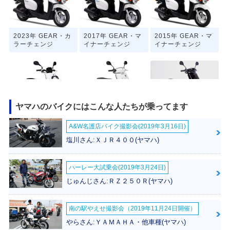
2023年 GEAR・カ
2017年 GEAR・マ
2015年 GEAR・マ
ラーチェンジ
イナーチェンジ
イナーチェンジ
ヤマハのバイクにはこんな人たちが乗ってます
2008年 GEAR・フ
2006年 GEAR・マ
2003年 GEAR Bla
A&W名護店バイク撮影会(2019年3月16日)
ルモデルチェンジ
イナーチェンジ
ck Edition・特別・
限定仕様
塩川さん:ＸＪＲ４００(ヤマハ)
ハーレー大試乗会(2019年3月24日)
じゅんじさん:ＲＺ２５０Ｒ(ヤマハ)
南の駅やえせ撮影会（2019年11月24日開催）
2000年 GEAR・マ
1996年 GEAR・マ
1994年 GEAR・新
イナーチェンジ
イナーチェンジ
登場
やらさん:ＹＡＭＡＨＡ・他車種(ヤマハ)