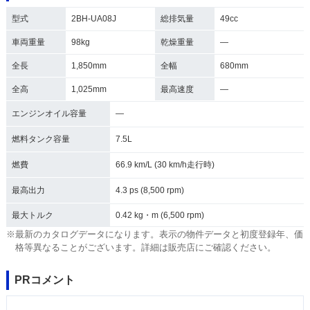
型式
2BH-UA08J
総排気量
49cc
車両重量
98kg
乾燥重量
―
全長
1,850mm
全幅
680mm
全高
1,025mm
最高速度
―
エンジンオイル容量
―
燃料タンク容量
7.5L
燃費
66.9 km/L (30 km/h走行時)
最高出力
4.3 ps (8,500 rpm)
最大トルク
0.42 kg・m (6,500 rpm)
※最新のカタログデータになります。表示の物件データと初度登録年、価
格等異なることがございます。詳細は販売店にご確認ください。
PRコメント