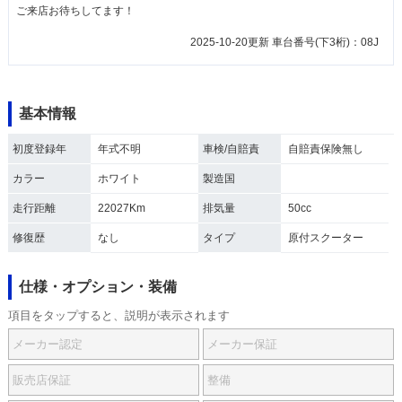
ご来店お待ちしてます！
2025-10-20更新 車台番号(下3桁)：08J
基本情報
初度登録年
年式不明
車検/自賠責
自賠責保険無し
カラー
ホワイト
製造国
走行距離
22027Km
排気量
50cc
修復歴
なし
タイプ
原付スクーター
仕様・オプション・装備
項目をタップすると、説明が表示されます
メーカー認定
メーカー保証
販売店保証
整備