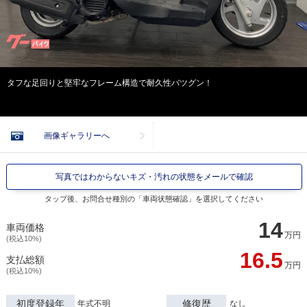
タフな足回りと堅牢なフレーム構造で耐久性バツグン！
画像ギャラリーへ
写真ではわからないキズ・汚れの状態をメールで確認
タップ後、お問合せ種別の「車両状態確認」を選択してください
14
車両価格
万円
(税込10%)
16.5
支払総額
万円
(税込10%)
初度登録年
修復歴
年式不明
なし