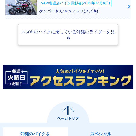
A&W名護店バイク撮影会(2019年12月8日)
ケンパーさん:ＧＳ７５０(スズキ)
スズキのバイクに乗っている沖縄のライダーを見
2012年 ADDRESS
2012年 ADDRESS
2011年 ADDRESS
る
V50・マイナーチェ
V50・特別・限定仕
V50 特別色・特
ンジ
様
別・限定仕様
2011年 ADDRESS
2011年 ADDRESS
2010年 ADDRESS
V50・マイナーチェ
V50・特別・限定仕
V50・特別・限定仕
ンジ
様
様
沖縄のバイクを
スペシャル