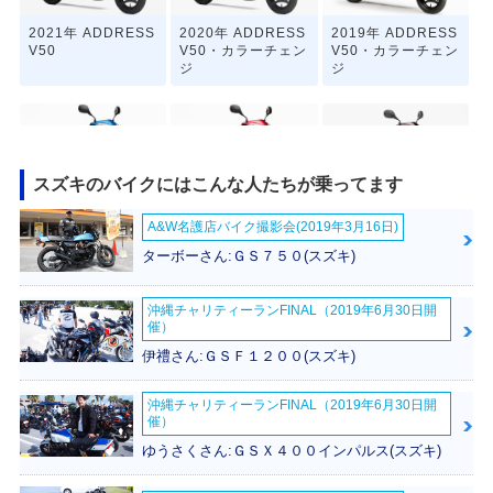
2021年 ADDRESS
2020年 ADDRESS
2019年 ADDRESS
V50
V50・カラーチェン
V50・カラーチェン
ジ
ジ
スズキのバイクにはこんな人たちが乗ってます
A&W名護店バイク撮影会(2019年3月16日)
2018年 ADDRESS
2015年 ADDRESS
2014年 ADDRESS
V50・マイナーチェ
V50・マイナーチェ
V50・カラーチェン
ターボーさん:ＧＳ７５０(スズキ)
ンジ
ンジ
ジ
沖縄チャリティーランFINAL（2019年6月30日開
催）
伊禮さん:ＧＳＦ１２００(スズキ)
沖縄チャリティーランFINAL（2019年6月30日開
催）
2013年 ADDRESS
2013年 ADDRESS
2013年 ADDRESS
V50・追加
V50・カラーチェン
V50・特別・限定仕
ゆうさくさん:ＧＳＸ４００インパルス(スズキ)
ジ
様