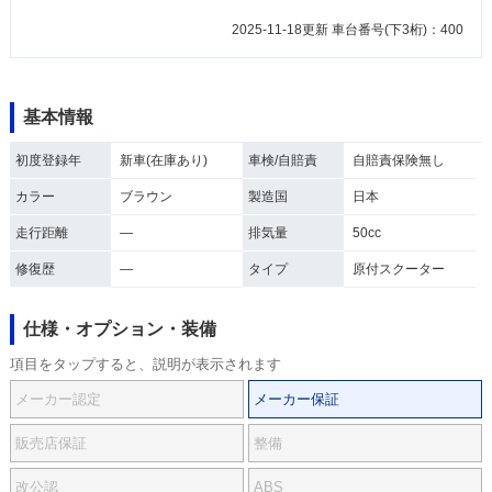
2025-11-18更新 車台番号(下3桁)：400
基本情報
初度登録年
新車(在庫あり)
車検/自賠責
自賠責保険無し
カラー
ブラウン
製造国
日本
走行距離
―
排気量
50cc
修復歴
―
タイプ
原付スクーター
仕様・オプション・装備
項目をタップすると、説明が表示されます
メーカー認定
メーカー保証
販売店保証
整備
改公認
ABS