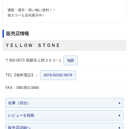
通勤・通学・買い物に便利！！
他カラーも店内展示中♪
販売店情報
ＹＥＬＬＯＷ ＳＴＯＮＥ
〒902-0073
那覇市上間３６３−１
地図
TEL【無料電話】：
0078-60162-6678
FAX：098-853-3484
在庫（32台）
レビューを投稿
販売店詳細へ