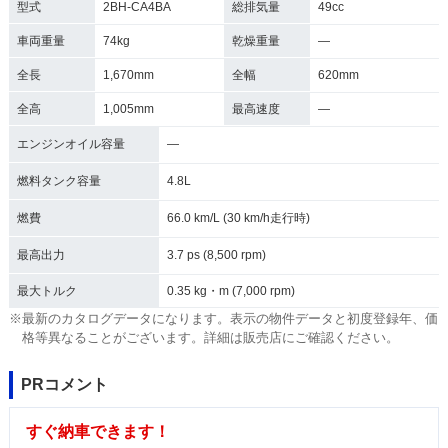
型式
2BH-CA4BA
総排気量
49cc
車両重量
74kg
乾燥重量
―
全長
1,670mm
全幅
620mm
全高
1,005mm
最高速度
―
エンジンオイル容量
―
燃料タンク容量
4.8L
燃費
66.0 km/L (30 km/h走行時)
最高出力
3.7 ps (8,500 rpm)
最大トルク
0.35 kg・m (7,000 rpm)
※最新のカタログデータになります。表示の物件データと初度登録年、価
格等異なることがございます。詳細は販売店にご確認ください。
PRコメント
すぐ納車できます！