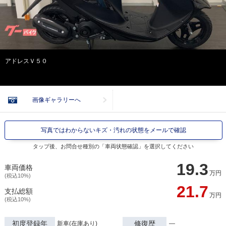
アドレスＶ５０
画像ギャラリーへ
写真ではわからないキズ・汚れの状態をメールで確認
タップ後、お問合せ種別の「車両状態確認」を選択してください
19.3
車両価格
万円
(税込10%)
21.7
支払総額
万円
(税込10%)
初度登録年
修復歴
新車(在庫あり)
―