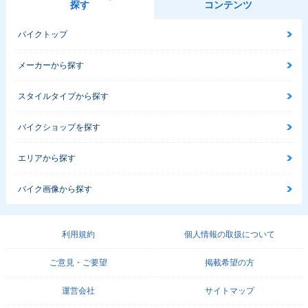
探す
コンテンツ
2010年 ADDRESS
2010年 ADDRESS
2009年 ADDRESS
バイクトップ
V50G・マイナーチ
V50・マイナーチェ
V50G・カラーチェ
ェンジ
ンジ
ンジ
メーカーから探す
スタイルタイプから探す
バイクショップを探す
2009年 ADDRESS
2008年 ADDRESS
2008年 ADDRESS
エリアから探す
V50・追加
V50・追加
V50 限定車・特
別・限定仕様
バイク画像から探す
利用規約
個人情報の取扱について
ご意見・ご要望
掲載希望の方
2008年 ADDRESS
2008年 ADDRESS
2007年 ADDRESS
V50G・追加
V50・マイナーチェ
V50・特別・限定仕
運営会社
サイトマップ
ンジ
様