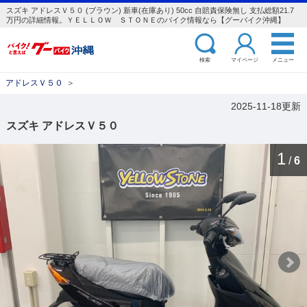
スズキ アドレスＶ５０ (ブラウン) 新車(在庫あり) 50cc 自賠責保険無し 支払総額21.7
万円の詳細情報。ＹＥＬＬＯＷ ＳＴＯＮＥのバイク情報なら【グーバイク沖縄】
検索
マイページ
メニュー
アドレスＶ５０
＞
2025-11-18更新
スズキ アドレスＶ５０
1
/
6