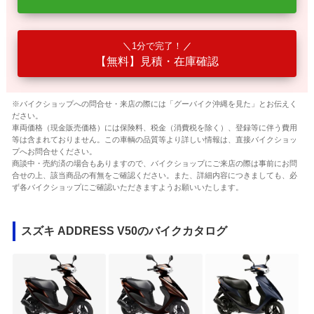
1分で完了！
【無料】見積・在庫確認
※バイクショップへの問合せ・来店の際には「グーバイク沖縄を見た」とお伝えく
ださい。
車両価格（現金販売価格）には保険料、税金（消費税を除く）、登録等に伴う費用
等は含まれておりません。この車輌の品質等より詳しい情報は、直接バイクショッ
プへお問合せください。
商談中・売約済の場合もありますので、バイクショップにご来店の際は事前にお問
合せの上、該当商品の有無をご確認ください。また、詳細内容につきましても、必
ず各バイクショップにご確認いただきますようお願いいたします。
スズキ ADDRESS V50のバイクカタログ