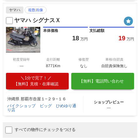
ヤマハ
複数画像
ヤマハ シグナスＸ
本体価格
支払総額
18
19
万円
万円
初度登録年
走行距離
修復歴
車検/自賠責
―
8771Km
なし
自賠責保険無し
1分で完了！
【無料】電話問い合わせ
【無料】見積・在庫確認
沖縄県 那覇市壺屋１−２９−１６
ショップレビュー
バイクショップ ビッグ ひめゆり通
―
り店
すべての物件にチェックをつける