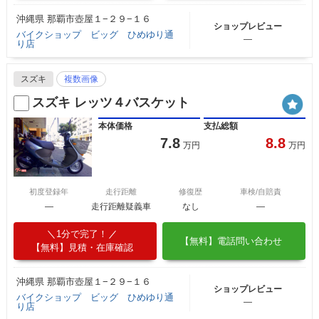
沖縄県 那覇市壺屋１−２９−１６
ショップレビュー
バイクショップ ビッグ ひめゆり通
―
り店
スズキ
複数画像
スズキ レッツ４バスケット
本体価格
支払総額
7.8
8.8
万円
万円
初度登録年
走行距離
修復歴
車検/自賠責
―
走行距離疑義車
なし
―
1分で完了！
【無料】電話問い合わせ
【無料】見積・在庫確認
沖縄県 那覇市壺屋１−２９−１６
ショップレビュー
バイクショップ ビッグ ひめゆり通
―
り店