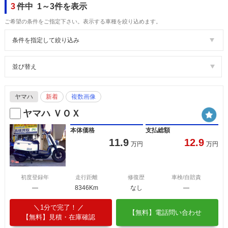
3
件中 1～3件を表示
ご希望の条件をご指定下さい。表示する車種を絞り込めます。
条件を指定して絞り込み
並び替え
ヤマハ
新着
複数画像
ヤマハ ＶＯＸ
本体価格
支払総額
11.9
12.9
万円
万円
初度登録年
走行距離
修復歴
車検/自賠責
―
8346Km
なし
―
1分で完了！
【無料】電話問い合わせ
【無料】見積・在庫確認