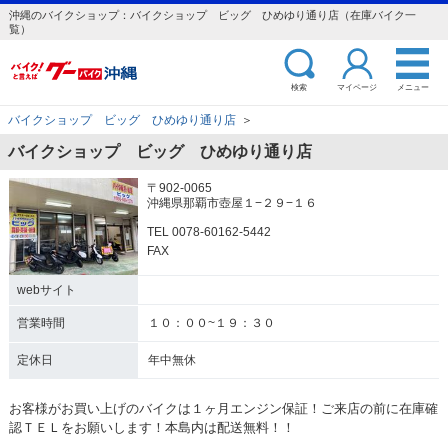
沖縄のバイクショップ：バイクショップ ビッグ ひめゆり通り店（在庫バイク一
覧）
検索
マイページ
メニュー
バイクショップ ビッグ ひめゆり通り店
＞
バイクショップ ビッグ ひめゆり通り店
〒902-0065
沖縄県那覇市壺屋１−２９−１６
TEL 0078-60162-5442
FAX
webサイト
営業時間
１０：００~１９：３０
定休日
年中無休
お客様がお買い上げのバイクは１ヶ月エンジン保証！ご来店の前に在庫確
認ＴＥＬをお願いします！本島内は配送無料！！