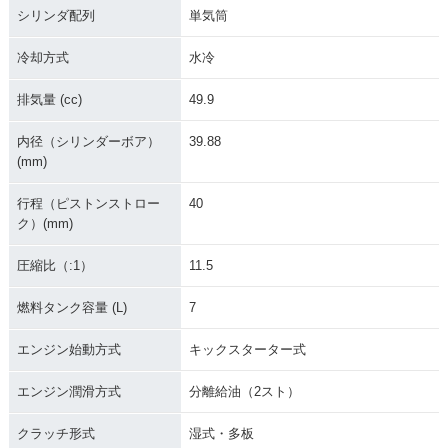
シリンダ配列
単気筒
冷却方式
水冷
排気量 (cc)
49.9
内径（シリンダーボア）
39.88
(mm)
行程（ピストンストロー
40
ク）(mm)
圧縮比（:1）
11.5
燃料タンク容量 (L)
7
エンジン始動方式
キックスターター式
エンジン潤滑方式
分離給油（2スト）
クラッチ形式
湿式・多板