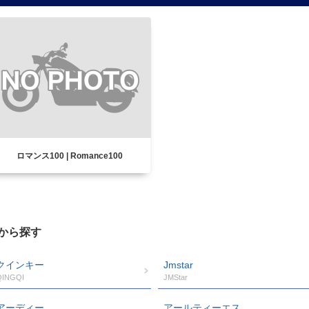
ロマンス100 | Romance100
から探す
クインキー
Jmstar
QINGQI
JMStar
アーディー
アールティーエス