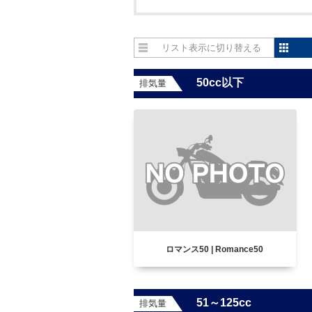
リスト表示
50cc以下
排気量
ロマンス50 | Romance50
51～125cc
排気量