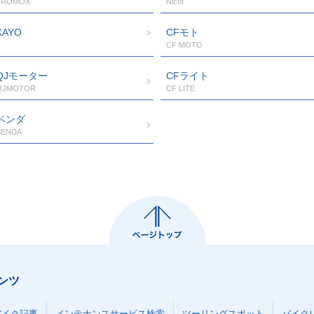
TROMOX
Nicot
KAYO
CFモト
CF MOTO
QJモーター
CFライト
QJMOTOR
CF LITE
ベンダ
BENDA
ンツ
バイク記事
メンテナンスサービス検索
ツーリングスポット
バイク