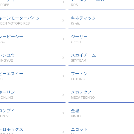
ARDEE
RDS
キーンモーターバイク
キネティック
KEEN MOTORBIKES
Kinetic
シービーシー
ジーリー
CBC
GEELY
シンユウ
スカイチーム
XINGYUE
SKYTEAM
ビーエスイー
フートン
BSE
FUTONG
ホーリン
メカテクノ
HONLING
MECA TECHNO
ロンブイ
金城
LON-V
KINJO
トロモックス
ニコット