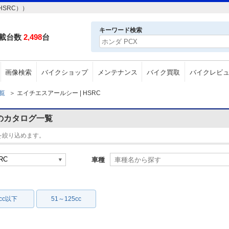
SRC））
キーワード検索
載台数
2,498
台
画像検索
バイクショップ
メンテナンス
バイク買取
バイクレビ
一覧
＞
エイチエスアールシー | HSRC
のカタログ一覧
を絞り込めます。
車種
0cc以下
51～125cc