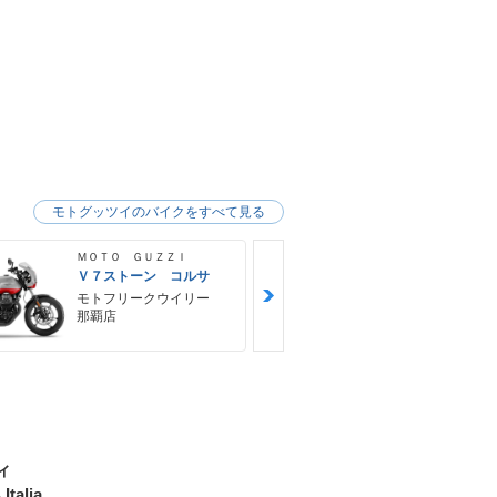
モトグッツイのバイクをすべて見る
ＭＯＴＯ ＧＵＺＺＩ
ＭＯＴＯ ＧＵ
Ｖ７ストーン コルサ
Ｖ８５ ＴＴ
モトフリークウイリー
モトフリー
那覇店
那覇店
ィ
Italia