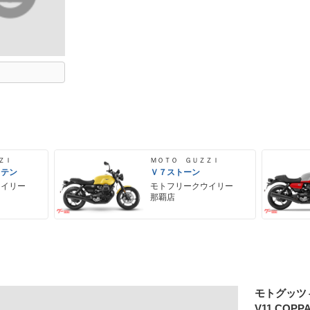
ＺＩ
ＭＯＴＯ ＧＵＺＺＩ
 テン
Ｖ７ストーン
ウイリー
モトフリークウイリー
那覇店
モトグッツ
V11 COPPA 