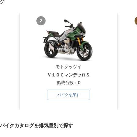
グ
2
モトグッツイ
Ｖ１００マンデッロＳ
掲載台数：0
バイクを探す
）のバイクカタログを排気量別で探す