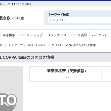
11 COPPA Italia）
キーワード検索
載台数
2,512
台
画像検索
バイクショップ
メンテナンス
バイク買取
バイクレビ
一覧
＞
モトグッツィ | MOTO GUZZI
＞
V11 COPPA Italiaのカタログ情報
 COPPA Italiaのカタログ情報
新車価格帯（実勢価格）
- -