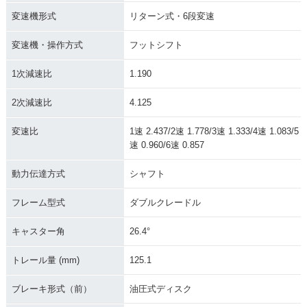
変速機形式
リターン式・6段変速
変速機・操作方式
フットシフト
1次減速比
1.190
2次減速比
4.125
変速比
1速 2.437/2速 1.778/3速 1.333/4速 1.083/5
速 0.960/6速 0.857
動力伝達方式
シャフト
フレーム型式
ダブルクレードル
キャスター角
26.4°
トレール量 (mm)
125.1
ブレーキ形式（前）
油圧式ディスク