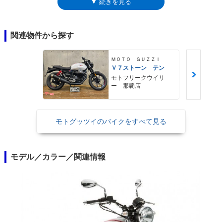
▼ 続きを見る
する」という含意があった。ミッションは6速で、ブレーキは前後ともデ
ィスク式。ABS（アンチロックブレーキシステム）、トラクションコント
ロール（2段階切り替え及びOFFも可能）を装備していた。2021年モデル
で欧州排ガス規制のユーロ5に適合するとともにマイナーチェンジを受
関連物件から探す
け、新しいシートの採用などの仕様変更も受けた。
ＭＯＴＯ ＧＵＺＺＩ
Ｖ７ストーン テン
モトフリークウイリ
ー 那覇店
モトグッツイのバイクをすべて見る
モデル／カラー／関連情報