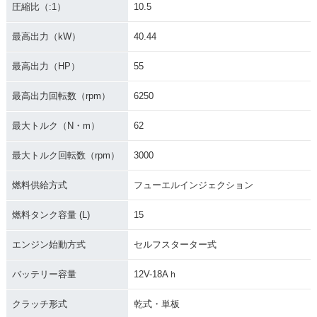
圧縮比（:1）
10.5
最高出力（kW）
40.44
最高出力（HP）
55
最高出力回転数（rpm）
6250
最大トルク（N・m）
62
最大トルク回転数（rpm）
3000
燃料供給方式
フューエルインジェクション
燃料タンク容量 (L)
15
エンジン始動方式
セルフスターター式
バッテリー容量
12V-18Aｈ
クラッチ形式
乾式・単板