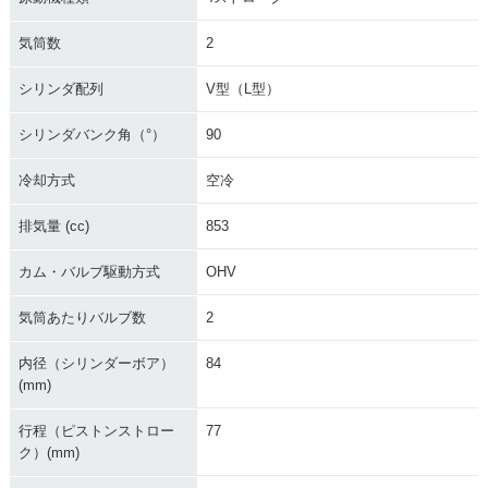
気筒数
2
シリンダ配列
V型（L型）
シリンダバンク角（°）
90
冷却方式
空冷
排気量 (cc)
853
カム・バルブ駆動方式
OHV
気筒あたりバルブ数
2
内径（シリンダーボア）
84
(mm)
行程（ピストンストロー
77
ク）(mm)