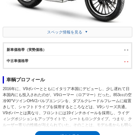
スペック情報を見る
- -
新車価格帯（実勢価格）
中古車価格帯
- -
車輌プロフィール
2016年に、V9ボバーとともにイタリア本国にデビューし、少し遅れて日
本国内にも投入されたのが、V9ローマー（ロアマー）だった。853ccの空
冷90°VツインOHV2バルブエンジンを、ダブルクレードルフレームに縦置
きして、シャフトドライブを採用するところなどは、V9シリーズ共通。
V9ボバーとは異なり、フロントには19インチホイールを採用し、ライデ
ィングポジションもアップライトで、シートもロングタイプ。つまり、ク
ルーザー寄りの性格が与えられていた。そのことは、モデル名からも明ら
か。「Roam」は、歩き回るという意味で、「Roamer」には「世界中を旅