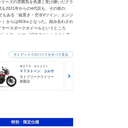
50シリーズの雰囲気を色濃く受け継いだクラ
も2021年からの4代目も、その前の
でもある「縦置き・空冷Vツイン」エンジ
年～）からは853ccとなった。組み合わされ
イヤースポークホイールというところ
コントロールは、V7Ⅲスペシャルから引
チェンジを受け、欧州環境規制のユーロ
は、それでいながら出力とトルクが増強され
ョナルな2眼アナログから、1眼の液晶
モトグッツイのバイクをすべて見る
ＭＯＴＯ ＧＵＺＺＩ
ＭＯＴＯ ＧＵ
Ｖ７ストーン コルサ
Ｖ８５ ＴＴ
モトフリークウイリー
モトフリー
那覇店
那覇店
特別・限定仕様