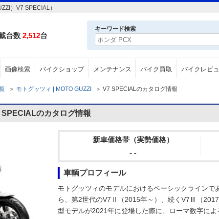
I）V7 SPECIAL）
キーワード検索
載台数
2,512
台
画像検索
バイクショップ
メンテナンス
バイク買取
バイクレビ
一覧
＞
モトグッツィ | MOTO GUZZI
＞
V7 SPECIALのカタログ情報
 SPECIALのカタログ情報
新車価格帯（実勢価格）
- -
車輌プロフィール
モトグッツィのモデルにおけるベーシックラインである
ら、第2世代のV7Ⅱ（2015年～）、続くV7Ⅲ（2
型モデルが2021年に登場した際に、ローマ数字に