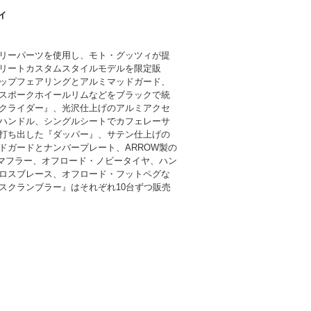
ィ
リーパーツを使用し、モト・グッツィが提
リートカスタムスタイルモデルを限定販
ップフェアリングとアルミマッドガード、
スポークホイールリムなどをブラックで統
クライダー』、光沢仕上げのアルミアクセ
ハンドル、シングルシートでカフェレーサ
打ち出した『ダッパー』、サテン仕上げの
ドガードとナンバープレート、ARROW製の
プマフラー、オフロード・ノビータイヤ、ハン
ロスブレース、オフロード・フットペグな
スクランブラー』はそれぞれ10台ずつ販売