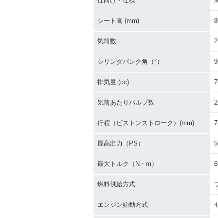
仕向け・仕様
シート高 (mm)
8
気筒数
2
シリンダバンク角（°）
9
排気量 (cc)
7
気筒あたりバルブ数
2
行程（ピストンストローク）(mm)
7
最高出力（PS）
5
最大トルク（N・m）
6
燃料供給方式
エンジン始動方式