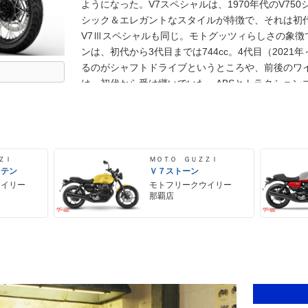
ようになった。V7スペシャルは、1970年代のV7
シック＆エレガントなスタイルが特徴で、それは初代
V7Ⅲスペシャルも同じ。モトグッツィらしさの象徴
ンは、初代から3代目までは744cc。4代目（2021
るのがシャフトドライブというところや、前後のワ
は、初代から受け継いでいた。ABSとトラクション
き続いての搭載だった。2025年モデルでマイナー
5+をクリア。853ccの縦置きV型2気筒エンジン
た。また、メーターパネルは、これまでのトラディシ
メータを採用するなどの仕様変更を受けた。
ＺＩ
ＭＯＴＯ ＧＵＺＺＩ
 テン
Ｖ７ストーン
ウイリー
モトフリークウイリー
那覇店