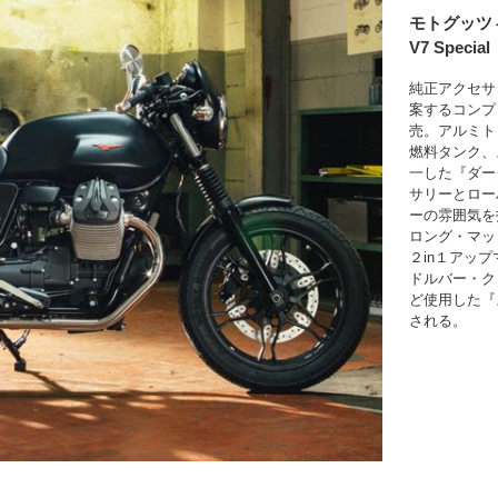
モトグッツ
V7 Special
純正アクセサ
案するコンプ
売。アルミト
燃料タンク、
一した『ダー
サリーとロー
ーの雰囲気を
ロング・マッ
２in１アッ
ドルバー・ク
ど使用した『
される。