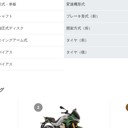
乾式・単板
変速機形式
シャフト
ブレーキ形式（前）
油圧式ディスク
懸架方式（前）
スイングアーム式
タイヤ（前）
バイアス
タイヤ（後）
バイアス
グ
2