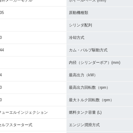
海外メーカーモデル
ホイールベース (mm)
05
原動機種類
シリンダ配列
0
冷却方式
44
カム・バルブ駆動方式
内径（シリンダーボア）(mm)
4
最高出力（kW）
0
最高出力回転数（rpm）
0
最大トルク回転数（rpm）
フューエルインジェクション
燃料タンク容量 (L)
セルフスターター式
エンジン潤滑方式