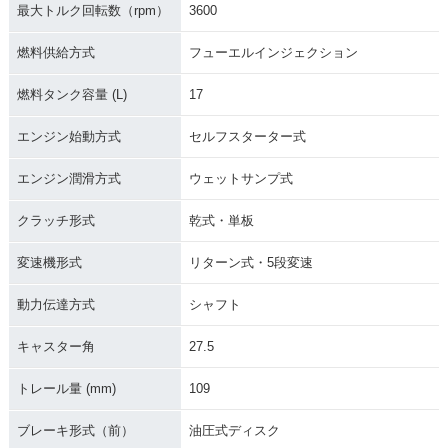
最大トルク回転数（rpm）
3600
燃料供給方式
フューエルインジェクション
燃料タンク容量 (L)
17
エンジン始動方式
セルフスターター式
エンジン潤滑方式
ウェットサンプ式
クラッチ形式
乾式・単板
変速機形式
リターン式・5段変速
動力伝達方式
シャフト
キャスター角
27.5
トレール量 (mm)
109
ブレーキ形式（前）
油圧式ディスク