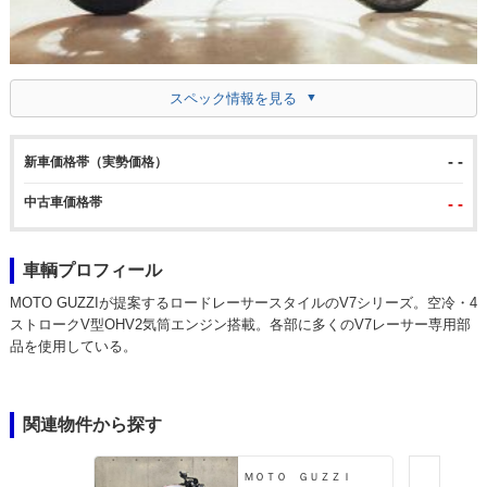
スペック情報を見る
- -
新車価格帯（実勢価格）
中古車価格帯
- -
車輌プロフィール
MOTO GUZZIが提案するロードレーサースタイルのV7シリーズ。空冷・4
ストロークV型OHV2気筒エンジン搭載。各部に多くのV7レーサー専用部
品を使用している。
関連物件から探す
ＭＯＴＯ ＧＵＺＺＩ