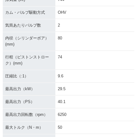
カム・バルブ駆動方式
OHV
気筒あたりバルブ数
2
内径（シリンダーボア）
80
(mm)
行程（ピストンストロー
74
ク）(mm)
圧縮比（:1）
9.6
最高出力（kW）
29.5
最高出力（PS）
40.1
最高出力回転数（rpm）
6250
最大トルク（N・m）
50