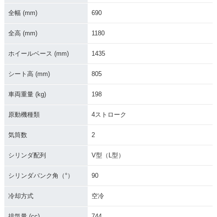
全幅 (mm)
690
全高 (mm)
1180
ホイールベース (mm)
1435
シート高 (mm)
805
車両重量 (kg)
198
原動機種類
4ストローク
気筒数
2
シリンダ配列
V型（L型）
シリンダバンク角（°）
90
冷却方式
空冷
排気量 (cc)
744