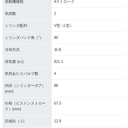
原動機種類
4ストローク
気筒数
2
シリンダ配列
V型（L型）
シリンダバンク角（°）
90
冷却方式
水冷
排気量 (cc)
821.1
気筒あたりバルブ数
4
内径（シリンダーボア）
88
(mm)
行程（ピストンストロー
67.5
ク）(mm)
圧縮比（:1）
12.8