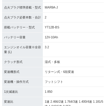
点火プラグ標準搭載・型式
MAR9A-J
点火プラグ必要本数・合計
2
搭載バッテリー・型式
YT12B-BS
バッテリー容量
12V-10Ah
エンジンオイル容量※全容
3.2
量 (L)
クラッチ形式
湿式・多板
変速機形式
リターン式・6段変速
変速機・操作方式
フットシフト
1次減速比
1.850
変速比
1速 2.466/2速 1.764/3速 1.400/4速 1.181/5