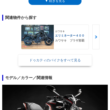
▼ 続きを見る
た。シフトチェンジ（アップ/ダウン）にクラッチ操作が不要になるDQS
は、普段使いからロングツーリングまで、あらゆるライディングシーンで
ライダーの負担を低減する装備だった。821ccのテスタストレッタ11°エ
ンジンはじめ、フレーム、ヘッドライト、シフトポジションも表示する
関連物件から探す
TFTカラー液晶のメーター、ABSやトラクションコントロールなどの電子
制御システムなどは、同年式のモンスター821と共通。
カワサキ
エリミネーター４００
カワサキ プラザ那覇
ドゥカティのバイクをすべて見る
モデル／カラー／関連情報