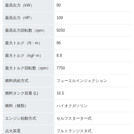
最高出力（kW）
80
最高出力（HP）
109
最高出力回転数（rpm）
9250
最大トルク（N・m）
86
最大トルク（kgf･m）
8.8
最大トルク回転数（rpm）
7750
燃料供給方式
フューエルインジェクション
燃料タンク容量 (L)
16.5
燃料（種類）
ハイオクガソリン
エンジン始動方式
セルフスターター式
点火装置
フルトランジスタ式