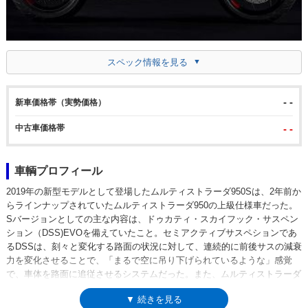
スペック情報を見る
- -
新車価格帯（実勢価格）
中古車価格帯
- -
車輌プロフィール
2019年の新型モデルとして登場したムルティストラーダ950Sは、2年前か
らラインナップされていたムルティストラーダ950の上級仕様車だった。
Sバージョンとしての主な内容は、ドゥカティ・スカイフック・サスペン
ション（DSS)EVOを備えていたこと。セミアクティブサスペションであ
るDSSは、刻々と変化する路面の状況に対して、連続的に前後サスの減衰
力を変化させることで、「まるで空に吊り下げられているような」感覚
で、車体を路面に追従させるシステムだった。また、ムルティストラーダ
950Sは、クラッチレバーの操作なしにシフトアップ/ダウンを可能とした
▼ 続きを見る
ドゥカティ・クイック・シフトやクルーズコントロールも標準搭載してい