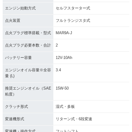
エンジン始動方式
セルフスターター式
点火装置
フルトランジスタ式
点火プラグ標準搭載・型式
MAR9A-J
点火プラグ必要本数・合計
2
バッテリー容量
12V-10Ah
エンジンオイル容量※全容
3.4
量 (L)
推奨エンジンオイル（SAE
15W-50
粘度）
クラッチ形式
湿式・多板
変速機形式
リターン式・6段変速
変速機・操作方式
フットシフト