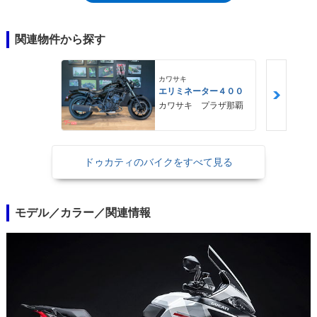
た。他に、コーナリングライトやTFTカラー液晶のメーターパネルもSバ
ージョンとしての装備だった。フロント19インチ、リア17インチのホイ
ールには、キャストホイールと、オプションでスポークホイールとが用意
関連物件から探す
されていた。※2022年モデルとして登場したムルティストラーダV2Sは、
ムルティストラーダ950Sの後継車
カワサキ
エリミネーター４００
カワサキ プラザ那覇
ドゥカティのバイクをすべて見る
モデル／カラー／関連情報