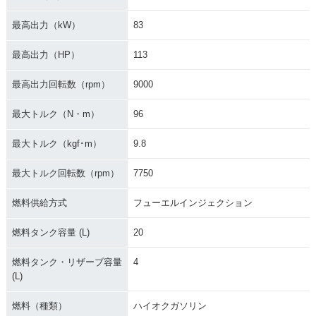
最高出力（kW）
83
最高出力（HP）
113
最高出力回転数（rpm）
9000
最大トルク（N・m）
96
最大トルク（kgf･m）
9.8
最大トルク回転数（rpm）
7750
燃料供給方式
フューエルインジェクション
燃料タンク容量 (L)
20
燃料タンク・リザーブ容量
4
(L)
燃料（種類）
ハイオクガソリン