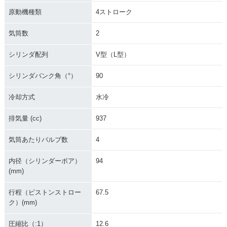
原動機種類
4ストローク
気筒数
2
シリンダ配列
V型（L型）
シリンダバンク角（°）
90
冷却方式
水冷
排気量 (cc)
937
気筒あたりバルブ数
4
内径（シリンダーボア）
94
(mm)
行程（ピストンストロー
67.5
ク）(mm)
圧縮比（:1）
12.6