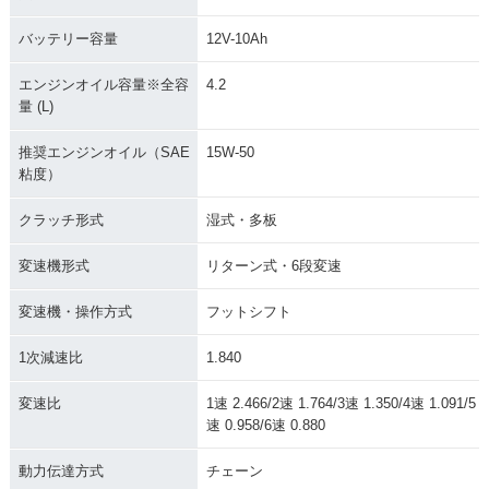
バッテリー容量
12V-10Ah
エンジンオイル容量※全容
4.2
量 (L)
推奨エンジンオイル（SAE
15W-50
粘度）
クラッチ形式
湿式・多板
変速機形式
リターン式・6段変速
変速機・操作方式
フットシフト
1次減速比
1.840
変速比
1速 2.466/2速 1.764/3速 1.350/4速 1.091/5
速 0.958/6速 0.880
動力伝達方式
チェーン