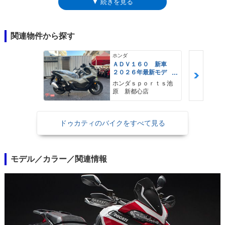
▼ 続きを見る
後ともオーリンズ製で、フロントには48mm径のチタンコートフルアジャ
スタブル倒立フォークが、リアにはTTX36フルアジャスタブルモノショッ
クが奢られていた。カーボン外装のサイレンサーはテルミニョーニ製、ロ
ータイプのレーシングスクリーンもカーボンファイバー素材だった。ベー
関連物件から探す
スモデル同様に、コーナリングABS、トラクションコントロール、ウイリ
ーコントロール、クルーズコントロールなどを搭載。クイックシフターも
ホンダ
採用していた。
ＡＤＶ１６０ 新車
２０２６年最新モデ
ル パールスモーキー
ホンダｓｐｏｒｔｓ池
グレー スマートキ
原 新都心店
ー ２９Ｌメットイ
ン ＵＳＢ Ｔｙｐｅ
−Ｃ装備
ドゥカティのバイクをすべて見る
モデル／カラー／関連情報