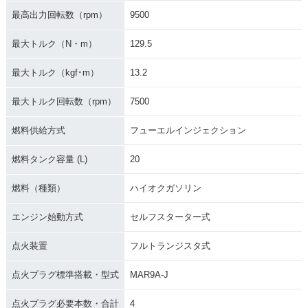
最高出力回転数（rpm）
9500
最大トルク（N・m）
129.5
最大トルク（kgf･m）
13.2
最大トルク回転数（rpm）
7500
燃料供給方式
フューエルインジェクション
燃料タンク容量 (L)
20
燃料（種類）
ハイオクガソリン
エンジン始動方式
セルフスターター式
点火装置
フルトランジスタ式
点火プラグ標準搭載・型式
MAR9A-J
点火プラグ必要本数・合計
4