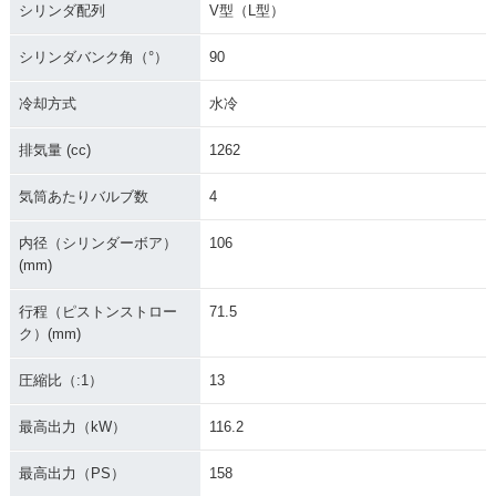
シリンダ配列
V型（L型）
シリンダバンク角（°）
90
冷却方式
水冷
排気量 (cc)
1262
気筒あたりバルブ数
4
内径（シリンダーボア）
106
(mm)
行程（ピストンストロー
71.5
ク）(mm)
圧縮比（:1）
13
最高出力（kW）
116.2
最高出力（PS）
158