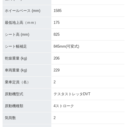
ホイールベース (mm)
1585
最低地上高（ｍｍ）
175
シート高 (mm)
825
シート幅補足
845mm(可変式)
乾燥重量 (kg)
206
車両重量 (kg)
229
乗車定員（名）
2
原動機型式
テスタストレッタDVT
原動機種類
4ストローク
気筒数
2