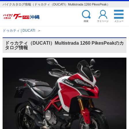
バイクカタログ情報（ドゥカティ（DUCATI）Multistrada 1260 PikesPeak）
検索
マイページ
メニュー
ドゥカティ | DUCATI
＞
ドゥカティ（DUCATI）Multistrada 1260 PikesPeakのカ
タログ情報