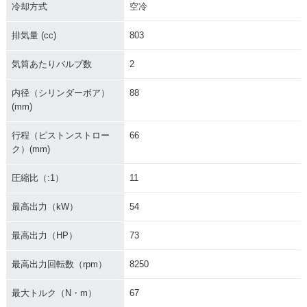
冷却方式
空冷
排気量 (cc)
803
気筒あたりバルブ数
2
内径（シリンダーボア）
88
(mm)
行程（ピストンストロー
66
ク）(mm)
圧縮比（:1）
11
最高出力（kW）
54
最高出力（HP）
73
最高出力回転数（rpm）
8250
最大トルク（N・m）
67