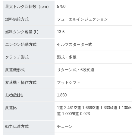
最大トルク回転数（rpm）
5750
燃料供給方式
フューエルインジェクション
燃料タンク容量 (L)
13.5
エンジン始動方式
セルフスターター式
クラッチ形式
湿式・多板
変速機形式
リターン式・6段変速
変速機・操作方式
フットシフト
1次減速比
1.850
変速比
1速 2.461/2速 1.666/3速 1.333/4速 1.130/5
速 1.000/6速 0.923
動力伝達方式
チェーン