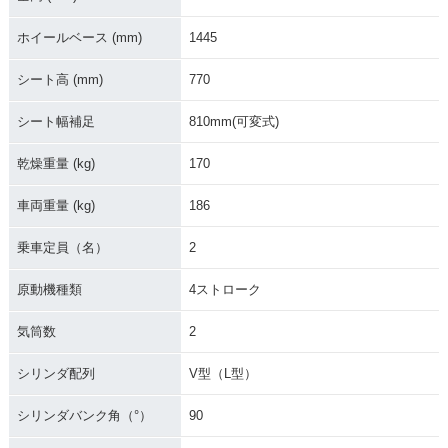
ホイールベース (mm)
1445
シート高 (mm)
770
シート幅補足
810mm(可変式)
乾燥重量 (kg)
170
車両重量 (kg)
186
乗車定員（名）
2
原動機種類
4ストローク
気筒数
2
シリンダ配列
V型（L型）
シリンダバンク角（°）
90