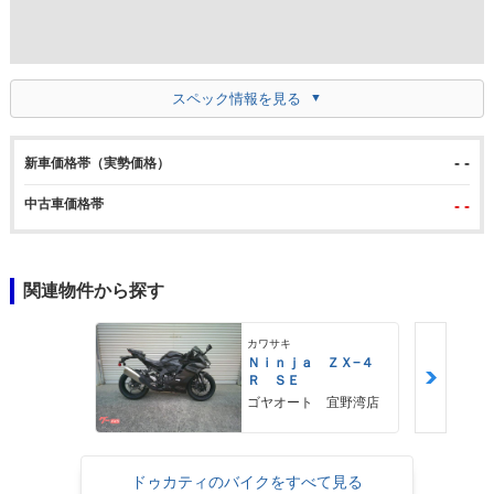
スペック情報を見る
- -
新車価格帯（実勢価格）
中古車価格帯
- -
関連物件から探す
カワサキ
Ｎｉｎｊａ ＺＸ−４
Ｒ ＳＥ
ゴヤオート 宜野湾店
ドゥカティのバイクをすべて見る