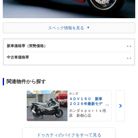
スペック情報を見る
- -
新車価格帯（実勢価格）
中古車価格帯
- -
関連物件から探す
ホンダ
ＡＤＶ１６０ 新車
２０２６年最新モデ
ル パールスモーキー
ホンダｓｐｏｒｔｓ池
グレー スマートキ
原 新都心店
ー ２９Ｌメットイ
ン ＵＳＢ Ｔｙｐｅ
−Ｃ装備
ドゥカティのバイクをすべて見る