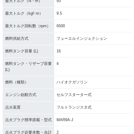
最大トルク（N・m）
93
最大トルク（kgf･m）
9.5
最大トルク回転数（rpm）
6500
燃料供給方式
フューエルインジェクション
燃料タンク容量 (L)
16
燃料タンク・リザーブ容量
4
(L)
燃料（種類）
ハイオクガソリン
エンジン始動方式
セルフスターター式
点火装置
フルトランジスタ式
点火プラグ標準搭載・型式
MAR9A-J
点火プラグ必要本数・合計
2