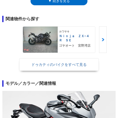
▼ 続きを見る
スポーツを復活させたことになった。前述したとおり、排気量は937cc
で、コンパクトなシリンダーヘッドを意味するテスタストレッタ11°のエ
ンジンは、前年（2016年）登場のハイパーモタード939用をベースにした
もの。出力特性として、わずか3,000回転/分時に、最大トルク
関連物件から探す
（96.7Nm）の約80％を発生し、9,000回転/分時でも、同じく約90％を維
持するというフラットトルク設定になっていた。トラクションコントロー
カワサキ
ル、ABSを搭載し、ライディングモードは3種（スポーツ/アーバン/ツー
Ｎｉｎｊａ ＺＸ−４
リング）から選択可能。USBポートも備えていた。2021年モデルでモデ
Ｒ ＳＥ
ルチェンジを受け、欧州の環境規制ユーロ5に準拠するとともに、モデル
ゴヤオート 宜野湾店
名称が「スーパースポーツ950」に変更された。フェアリングのデザイン
は、同時代のパニガーレV4をイメージさせるものに一新され、アンダー
カウルも後方まで覆うかたちになった。電子制御系も更新され、クイック
ドゥカティのバイクをすべて見る
シフターやコーナリングABSを採用した。メーターパネルはフルカラー化
された。
モデル／カラー／関連情報