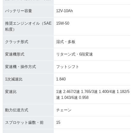
バッテリー容量
12V-10Ah
推奨エンジンオイル（SAE
15W-50
粘度）
クラッチ形式
湿式・多板
変速機形式
リターン式・6段変速
変速機・操作方式
フットシフト
1次減速比
1.840
変速比
1速 2.467/2速 1.765/3速 1.400/4速 1.182/5
速 1.043/6速 0.958
動力伝達方式
チェーン
スプロケット歯数・前
15