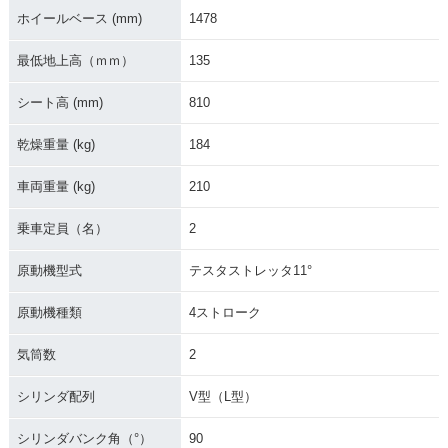
ホイールベース (mm)
1478
最低地上高（ｍｍ）
135
シート高 (mm)
810
乾燥重量 (kg)
184
車両重量 (kg)
210
乗車定員（名）
2
原動機型式
テスタストレッタ11°
原動機種類
4ストローク
気筒数
2
シリンダ配列
V型（L型）
シリンダバンク角（°）
90