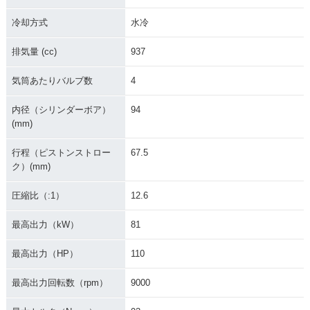
冷却方式
水冷
排気量 (cc)
937
気筒あたりバルブ数
4
内径（シリンダーボア）
94
(mm)
行程（ピストンストロー
67.5
ク）(mm)
圧縮比（:1）
12.6
最高出力（kW）
81
最高出力（HP）
110
最高出力回転数（rpm）
9000