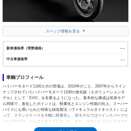
スペック情報を見る
- -
新車価格帯（実勢価格）
中古車価格帯
- -
車輌プロフィール
ハイパーモタード1100エボの登場は、2010年のこと。2007年からライン
ナップされていたハイパーモタード1100の進化版（エボリューションモ
デル）として「EVO」を名乗るようになった。基本的な構成は前身モデ
ル同様で、進化したポイントは、軽量化とエンジン性能の向上。スーパー
バイクにも用いられた特殊な鋳造製法（ヴァキュラルダイキャスト）によ
って、クランクケースを大幅に軽量化し、前モデルではツインスパークだ
ったプラグは、シングルタイプになった。また、フロントフォークはマル
ゾッキ製からザックス製に変更されていた。排気量1,078ccの空冷Lツイン