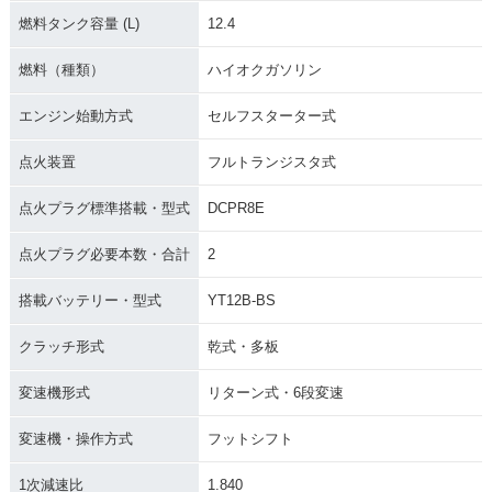
燃料タンク容量 (L)
12.4
燃料（種類）
ハイオクガソリン
エンジン始動方式
セルフスターター式
点火装置
フルトランジスタ式
点火プラグ標準搭載・型式
DCPR8E
点火プラグ必要本数・合計
2
搭載バッテリー・型式
YT12B-BS
クラッチ形式
乾式・多板
変速機形式
リターン式・6段変速
変速機・操作方式
フットシフト
1次減速比
1.840