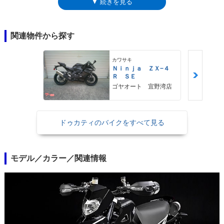
▼ 続きを見る
エンジンに与えられたオイルクーラーは、これまでよりも冷却面積を85％
拡大した新型に変更されてもいた。上級仕様として、SPタイプ（ハイパ
ーモタード1100エボSP)も設定。ともに2012年モデルまでラインナップさ
れた。
関連物件から探す
カワサキ
Ｎｉｎｊａ ＺＸ−４
Ｒ ＳＥ
ゴヤオート 宜野湾店
ドゥカティのバイクをすべて見る
モデル／カラー／関連情報