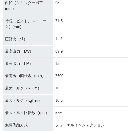
内径（シリンダーボア）
98
(mm)
行程（ピストンストロー
71.5
ク）(mm)
圧縮比（:1）
11.3
最高出力（kW）
69.9
最高出力（HP）
95
最高出力回転数（rpm）
7500
最大トルク（N・m）
103
最大トルク（kgf･m）
10.5
最大トルク回転数（rpm）
5750
燃料供給方式
フューエルインジェクション