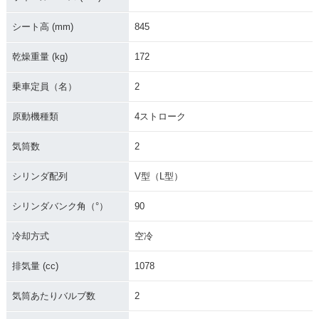
シート高 (mm)
845
乾燥重量 (kg)
172
乗車定員（名）
2
原動機種類
4ストローク
気筒数
2
シリンダ配列
V型（L型）
シリンダバンク角（°）
90
冷却方式
空冷
排気量 (cc)
1078
気筒あたりバルブ数
2