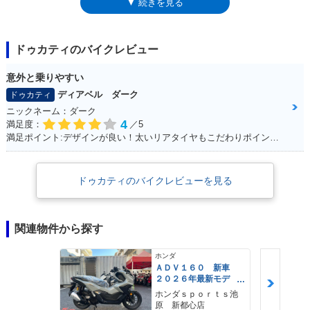
▼ 続きを見る
と、「エディション」が取れて「1200Sツーリング」になり、ドゥカテ
ィ・スカイフック・サスペンション（DSS)と称されたセミアクティブサ
スが採用された。これは、路面状況に応じて減衰力を自動調整してくれる
もの。ムルティストラーダ（マルチストリート）という名称に相応しい装
ドゥカティのバイクレビュー
置だった。マイナーチェンジ版は、2014年モデルまで設定された。
意外と乗りやすい
ディアベル ダーク
ドゥカティ
ニックネーム：ダーク
4
満足度：
／5
満足ポイント:デザインが良い！太いリアタイヤもこだわりポイントです！
ドゥカティのバイクレビューを見る
関連物件から探す
ホンダ
ＡＤＶ１６０ 新車
２０２６年最新モデ
ル パールスモーキー
ホンダｓｐｏｒｔｓ池
グレー スマートキ
原 新都心店