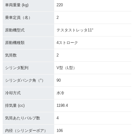
車両重量 (kg)
220
乗車定員（名）
2
原動機型式
テスタストレッタ11°
原動機種類
4ストローク
気筒数
2
シリンダ配列
V型（L型）
シリンダバンク角（°）
90
冷却方式
水冷
排気量 (cc)
1198.4
気筒あたりバルブ数
4
内径（シリンダーボア）
106