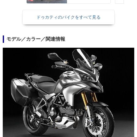
ー ２９Ｌメットイ
ン ＵＳＢ Ｔｙｐｅ
−Ｃ装備
ドゥカティのバイクをすべて見る
モデル／カラー／関連情報