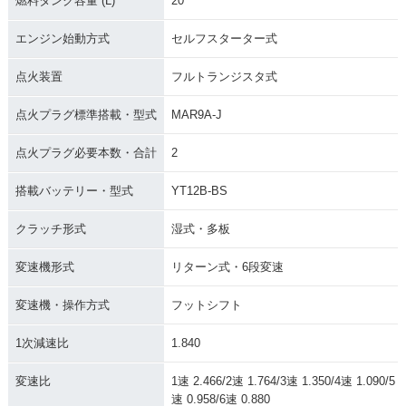
燃料タンク容量 (L)
20
エンジン始動方式
セルフスターター式
点火装置
フルトランジスタ式
点火プラグ標準搭載・型式
MAR9A-J
点火プラグ必要本数・合計
2
搭載バッテリー・型式
YT12B-BS
クラッチ形式
湿式・多板
変速機形式
リターン式・6段変速
変速機・操作方式
フットシフト
1次減速比
1.840
変速比
1速 2.466/2速 1.764/3速 1.350/4速 1.090/5
速 0.958/6速 0.880