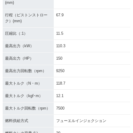
(mm)
行程（ピストンストロー
67.9
ク）(mm)
圧縮比（:1）
11.5
最高出力（kW）
110.3
最高出力（HP）
150
最高出力回転数（rpm）
9250
最大トルク（N・m）
118.7
最大トルク（kgf･m）
12.1
最大トルク回転数（rpm）
7500
燃料供給方式
フューエルインジェクション