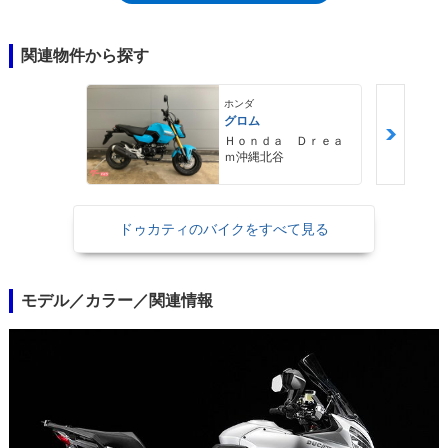
本当の進化の意味は、デザイン変更にあるわけではなく、水冷式の新しい
パワーユニット（テスタストレッタ11°）を獲得したことが中心にあっ
た。水冷Lツインの排気量は1,198ccで、ボア×ストロークは
関連物件から探す
106mm×67.9mmであることから、スーパーバイク1198用（テスタストレ
ッタ・エボルツィオーネ）をベースにしながら、バルブのオーバーラップ
ホンダ
角を調整することなどで、ムルティストラーダのキャラクターに合わせた
グロム
セッティングにしたものであることが分かった。また、スロットルの開閉
Ｈｏｎｄａ Ｄｒｅａ
を電気信号で伝達するライドバイワイヤを採用。トラクションコントロー
ｍ沖縄北谷
ルも装備していた。2013年にマイナーチェンジを受けたのち、2015年モ
デルでモデルチェンジを受けた。ここで、エンジンは可変バルブタイミン
グ機構を備えたテスタストレッタDVTを採用し、電子制御システムは、加
ドゥカティのバイクをすべて見る
速度を測定することでトータルにライディングをサポートするようになっ
た。2017年モデルまで設定され、翌18年からのムルティストラーダ1260
にバトンタッチした。
モデル／カラー／関連情報