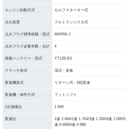
エンジン始動方式
セルフスターター式
点火装置
フルトランジスタ式
点火プラグ標準搭載・型式
MAR9A-J
点火プラグ必要本数・合計
4
搭載バッテリー・型式
YT12B-BS
クラッチ形式
湿式・多板
変速機形式
リターン式・6段変速
変速機・操作方式
フットシフト
1次減速比
1.840
変速比
1速 2.466/2速 1.764/3速 1.350/4速 1.090/5
速 0.958/6速 0.880