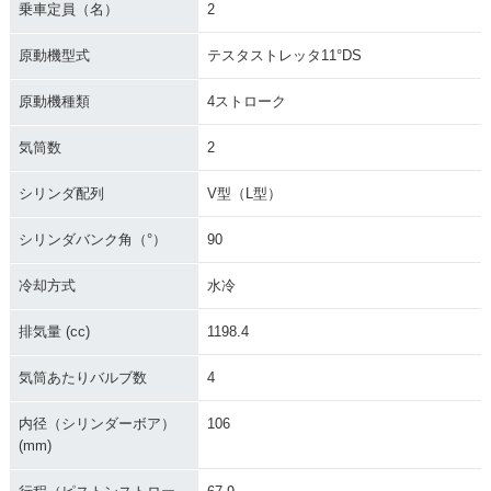
乗車定員（名）
2
原動機型式
テスタストレッタ11°DS
原動機種類
4ストローク
気筒数
2
シリンダ配列
V型（L型）
シリンダバンク角（°）
90
冷却方式
水冷
排気量 (cc)
1198.4
気筒あたりバルブ数
4
内径（シリンダーボア）
106
(mm)