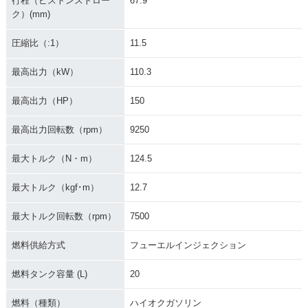
行程（ピストンストロー
67.9
ク）(mm)
圧縮比（:1）
11.5
最高出力（kW）
110.3
最高出力（HP）
150
最高出力回転数（rpm）
9250
最大トルク（N・m）
124.5
最大トルク（kgf･m）
12.7
最大トルク回転数（rpm）
7500
燃料供給方式
フューエルインジェクション
燃料タンク容量 (L)
20
燃料（種類）
ハイオクガソリン