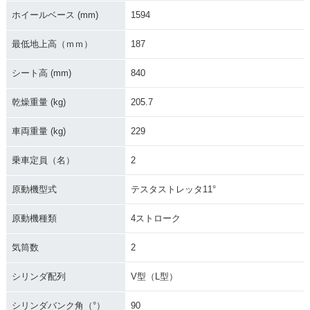
ホイールベース (mm)
1594
最低地上高（ｍｍ）
187
シート高 (mm)
840
乾燥重量 (kg)
205.7
車両重量 (kg)
229
乗車定員（名）
2
原動機型式
テスタストレッタ11°
原動機種類
4ストローク
気筒数
2
シリンダ配列
V型（L型）
シリンダバンク角（°）
90