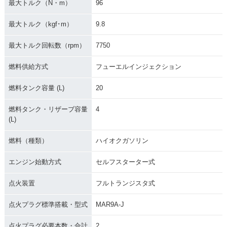
最大トルク（N・m）
96
最大トルク（kgf･m）
9.8
最大トルク回転数（rpm）
7750
燃料供給方式
フューエルインジェクション
燃料タンク容量 (L)
20
燃料タンク・リザーブ容量
4
(L)
燃料（種類）
ハイオクガソリン
エンジン始動方式
セルフスターター式
点火装置
フルトランジスタ式
点火プラグ標準搭載・型式
MAR9A-J
点火プラグ必要本数・合計
2