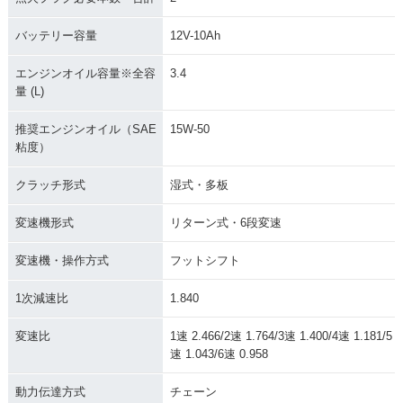
バッテリー容量
12V-10Ah
エンジンオイル容量※全容
3.4
量 (L)
推奨エンジンオイル（SAE
15W-50
粘度）
クラッチ形式
湿式・多板
変速機形式
リターン式・6段変速
変速機・操作方式
フットシフト
1次減速比
1.840
変速比
1速 2.466/2速 1.764/3速 1.400/4速 1.181/5
速 1.043/6速 0.958
動力伝達方式
チェーン