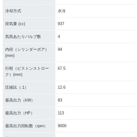
冷却方式
水冷
排気量 (cc)
937
気筒あたりバルブ数
4
内径（シリンダーボア）
94
(mm)
行程（ピストンストロー
67.5
ク）(mm)
圧縮比（:1）
12.6
最高出力（kW）
83
最高出力（HP）
113
最高出力回転数（rpm）
9000