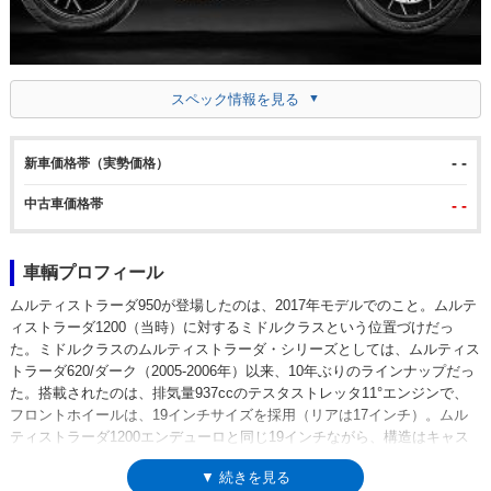
スペック情報を見る
- -
新車価格帯（実勢価格）
中古車価格帯
- -
車輌プロフィール
ムルティストラーダ950が登場したのは、2017年モデルでのこと。ムルテ
ィストラーダ1200（当時）に対するミドルクラスという位置づけだっ
た。ミドルクラスのムルティストラーダ・シリーズとしては、ムルティス
トラーダ620/ダーク（2005-2006年）以来、10年ぶりのラインナップだっ
た。搭載されたのは、排気量937ccのテスタストレッタ11°エンジンで、
フロントホイールは、19インチサイズを採用（リアは17インチ）。ムル
ティストラーダ1200エンデューロと同じ19インチながら、構造はキャス
ト式だった。また、スイングアームは両持ち式となっており、これらによ
▼ 続きを見る
ってオフロード走破性を高めていたところには、1200エンデューロに通