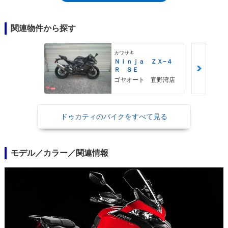
じるものがあった。ライディングモードは、「スポーツ」「アーバン」
「ツーリング」「エンデューロ」から選択可能。ABS、トラクションコン
トロールを標準装備し、スクリーンは高さ調整が可能だった。2019年に
関連物件から探す
は、上級仕様のSバージョン（ムルティストラーダ950S)が追加ラインナ
ップされた（別項）。※2022年モデルとして登場したムルティストラー
カワサキ
ダV2は、ムルティストラーダ950の後継車
Ｎｉｎｊａ ＺＸ−４
Ｒ ＳＥ
ゴヤオート 宜野湾店
ドゥカティのバイクをすべて見る
モデル／カラー／関連情報