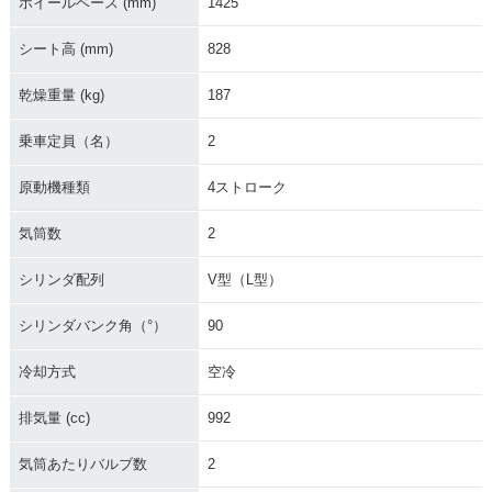
ホイールベース (mm)
1425
シート高 (mm)
828
乾燥重量 (kg)
187
乗車定員（名）
2
原動機種類
4ストローク
気筒数
2
シリンダ配列
V型（L型）
シリンダバンク角（°）
90
冷却方式
空冷
排気量 (cc)
992
気筒あたりバルブ数
2