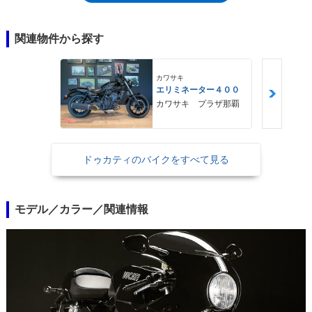
式クラッチは、乾式よりも扱いやすいのがメリットだった。また、リアサ
スが2本タイプになっていたのも、スポーツ1000などとの差異だった。空
冷L型2気筒デスモドロミック2バルブエンジン（992cc）やトレリスフレ
関連物件から探す
ーム、6速ミッションなどはシリーズ共通。2009年モデルまでアラインナ
ップされた。
カワサキ
エリミネーター４００
カワサキ プラザ那覇
ドゥカティのバイクをすべて見る
モデル／カラー／関連情報