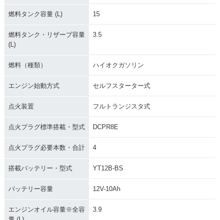
燃料タンク容量 (L)
15
燃料タンク・リザーブ容量
3.5
(L)
燃料（種類）
ハイオクガソリン
エンジン始動方式
セルフスターター式
点火装置
フルトランジスタ式
点火プラグ標準搭載・型式
DCPR8E
点火プラグ必要本数・合計
4
搭載バッテリー・型式
YT12B-BS
バッテリー容量
12V-10Ah
エンジンオイル容量※全容
3.9
量 (L)