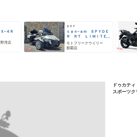
ＢＲＰ
ＺＸ−４Ｒ
ｃａｎ−ａｍ ＳＰＹＤＥ
Ｒ ＲＴ ＬＩＭＩＴＥ
Ｄ
宜野湾店
モトフリークウイリー
那覇店
ドゥカティ
スポーツク