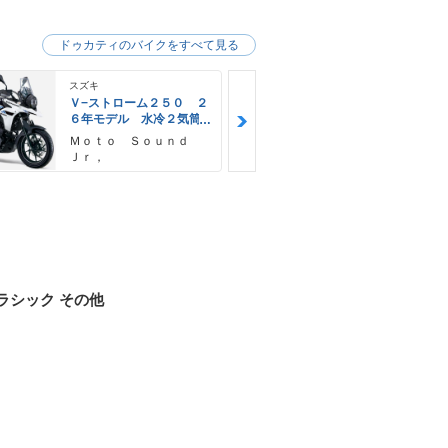
ドゥカティのバイクをすべて見る
スズキ
スズキ
Ｖ−ストローム２５０ ２
Ｖ−ストロー
６年モデル 水冷２気筒
６年モデル 
エンジン ＬＥＤヘッド
エンジン Ｌ
Ｍｏｔｏ Ｓｏｕｎｄ
ＹＥＬＬＯＷ
ライト標準装備
ライト標準装
Ｊｒ，
Ｅ
ラシック その他