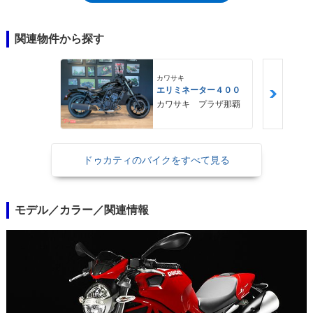
形状など変更されているところもあった。クラッチには、スリッパー機能
を持つAPTCクラッチを採用し、ミッションは6速。メーター上の「マイ
クロビキニカウル」とシングルシートカウルを備えたモンスター696＋
関連物件から探す
（プラス）もラインナップされた（2010年まで）。2013年には、モンス
ターシリーズの20周年を記念したアニバーサリーモデルもラインナップさ
れた。
カワサキ
エリミネーター４００
カワサキ プラザ那覇
ドゥカティのバイクをすべて見る
モデル／カラー／関連情報