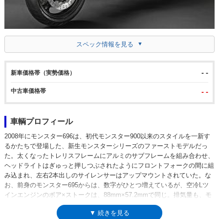
スペック情報を見る
- -
新車価格帯（実勢価格）
中古車価格帯
- -
車輌プロフィール
2008年にモンスター696は、初代モンスター900以来のスタイルを一新す
るかたちで登場した、新生モンスターシリーズのファーストモデルだっ
た。太くなったトレリスフレームにアルミのサブフレームを組み合わせ、
ヘッドライトはぎゅっと押しつぶされたようにフロントフォークの間に組
み込まれ、左右2本出しのサイレンサーはアップマウントされていた。な
お、前身のモンスター695からは、数字がひとつ増えているが、空冷Lツ
インエンジンのボア×ストークは、88mm×57.2mmで同じ。排気量も、モ
ンスター695が695cc、696が696ccということになっているが、計算上
▼ 続きを見る
は、約695.8cというのが両モデルに共通する排気量だった。但し、燃焼室