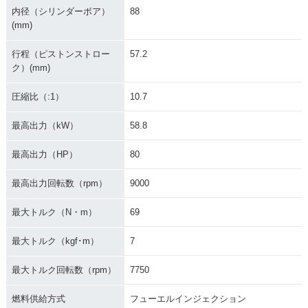
内径（シリンダーボア）
88
(mm)
行程（ピストンストロー
57.2
ク）(mm)
圧縮比（:1）
10.7
最高出力（kW）
58.8
最高出力（HP）
80
最高出力回転数（rpm）
9000
最大トルク（N・m）
69
最大トルク（kgf･m）
7
最大トルク回転数（rpm）
7750
燃料供給方式
フューエルインジェクション