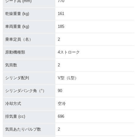
シート高 (mm)
770
乾燥重量 (kg)
161
車両重量 (kg)
185
乗車定員（名）
2
原動機種類
4ストローク
気筒数
2
シリンダ配列
V型（L型）
シリンダバンク角（°）
90
冷却方式
空冷
排気量 (cc)
696
気筒あたりバルブ数
2