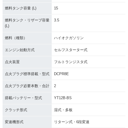
燃料タンク容量 (L)
15
燃料タンク・リザーブ容量
3.5
(L)
燃料（種類）
ハイオクガソリン
エンジン始動方式
セルフスターター式
点火装置
フルトランジスタ式
点火プラグ標準搭載・型式
DCPR8E
点火プラグ必要本数・合計
2
搭載バッテリー・型式
YT12B-BS
クラッチ形式
湿式・多板
変速機形式
リターン式・6段変速