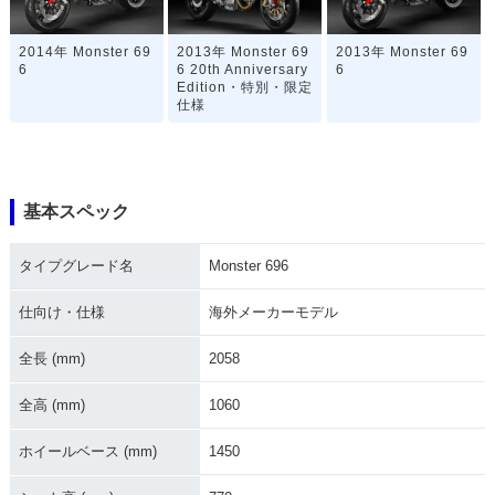
2014年 Monster 69
2013年 Monster 69
2013年 Monster 69
6
6 20th Anniversary
6
Edition・特別・限定
仕様
基本スペック
タイプグレード名
Monster 696
2012年 Monster 69
2011年 Monster 69
2010年 Monster 69
6
6・マイナーチェン
6
ジ
仕向け・仕様
海外メーカーモデル
全長 (mm)
2058
全高 (mm)
1060
ホイールベース (mm)
1450
2009年 Monster 69
2008年 Monster 69
6
6・新登場