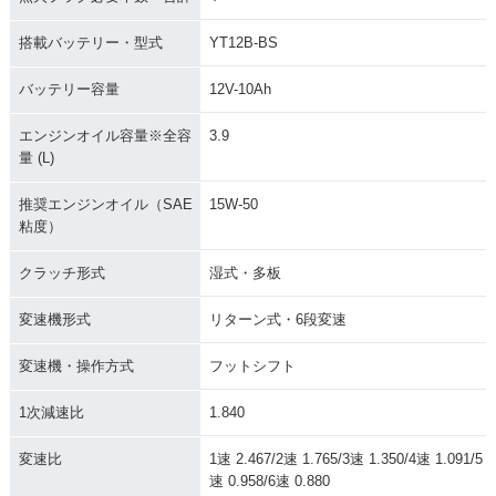
搭載バッテリー・型式
YT12B-BS
バッテリー容量
12V-10Ah
エンジンオイル容量※全容
3.9
量 (L)
推奨エンジンオイル（SAE
15W-50
粘度）
クラッチ形式
湿式・多板
変速機形式
リターン式・6段変速
変速機・操作方式
フットシフト
1次減速比
1.840
変速比
1速 2.467/2速 1.765/3速 1.350/4速 1.091/5
速 0.958/6速 0.880