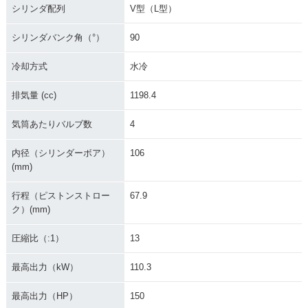
シリンダ配列
V型（L型）
シリンダバンク角（°）
90
冷却方式
水冷
排気量 (cc)
1198.4
気筒あたりバルブ数
4
内径（シリンダーボア）
106
(mm)
行程（ピストンストロー
67.9
ク）(mm)
圧縮比（:1）
13
最高出力（kW）
110.3
最高出力（HP）
150