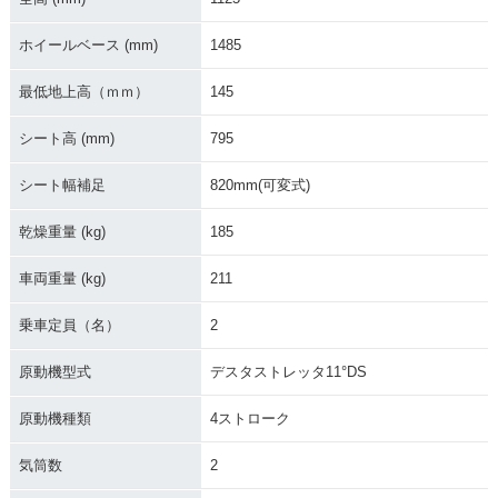
00S
00S・新登場
ホイールベース (mm)
1485
最低地上高（ｍｍ）
145
シート高 (mm)
795
シート幅補足
820mm(可変式)
乾燥重量 (kg)
185
車両重量 (kg)
211
乗車定員（名）
2
原動機型式
デスタストレッタ11°DS
原動機種類
4ストローク
気筒数
2