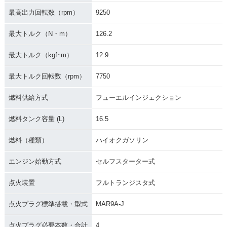
最高出力回転数（rpm）
9250
最大トルク（N・m）
126.2
最大トルク（kgf･m）
12.9
最大トルク回転数（rpm）
7750
燃料供給方式
フューエルインジェクション
燃料タンク容量 (L)
16.5
燃料（種類）
ハイオクガソリン
エンジン始動方式
セルフスターター式
点火装置
フルトランジスタ式
点火プラグ標準搭載・型式
MAR9A-J
点火プラグ必要本数・合計
4