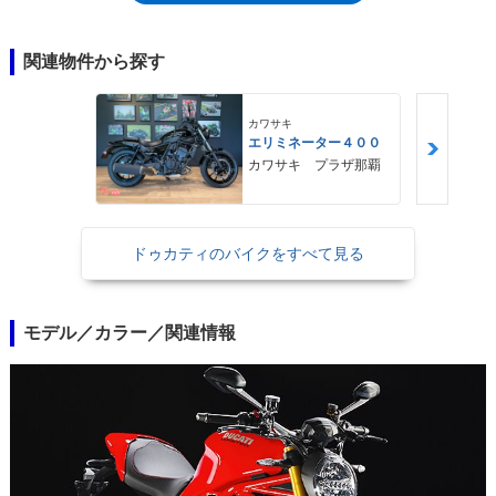
タンコーティング加工済み。フロントブレーキはディスク径が10ミリアッ
プして330ミリになるとともに、ブレンボEVO M50キャリパーをラジアル
マウントしていた。本国仕様では、エンジンマッピングも異なり、最高出
関連物件から探す
力はモンスター1200の135HPに対し、145HPを発生していた。2017年モ
デルでマイナーチェンジを受け、ホイールベースが前年までの1,511mm
から1,485mmに短縮され、タンク容量も1リットル減の16.5リットルにな
カワサキ
エリミネーター４００
った。ナンバープレートホルダーは、リアフェンダーマウントに変更され
カワサキ プラザ那覇
た。新たにコーナリングABS（車体がバンクしている時でも制御できる
ABS）を搭載するなど電子制御がアップデートされるとともに、クイック
シフト機構（DQS)も採用した。
ドゥカティのバイクをすべて見る
モデル／カラー／関連情報