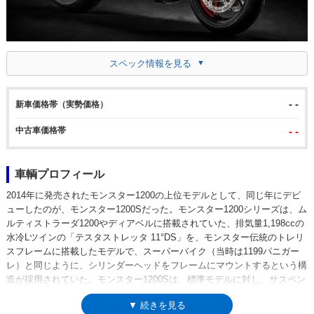
スペック情報を見る
- -
新車価格帯（実勢価格）
中古車価格帯
- -
車輌プロフィール
2014年に発売されたモンスター1200の上位モデルとして、同じ年にデビ
ューしたのが、モンスター1200Sだった。モンスター1200シリーズは、ム
ルティストラーダ1200やディアベルに搭載されていた、排気量1,198ccの
水冷Lツインの「テスタストレッタ 11°DS」を、モンスター伝統のトレリ
スフレームに搭載したモデルで、スーパーバイク（当時は1199パニガー
レ）と同じように、シリンダーヘッドをフレームにマウントするという構
造が採用されていた。モンスター1200Sは、標準モデルに対し、サスペン
ション、ブレーキなどをアップグレードしており。サスは前後ともオーリ
▼ 続きを見る
ンズのフルアジャスタブルで、フロントフォークのインナーチューブはチ