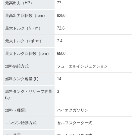
最高出力（HP）
77
最高出力回転数（rpm）
8250
最大トルク（N・m）
72.6
最大トルク（kgf･m）
7.4
最大トルク回転数（rpm）
6500
燃料供給方式
フューエルインジェクション
燃料タンク容量 (L)
14
燃料タンク・リザーブ容量
3
(L)
燃料（種類）
ハイオクガソリン
エンジン始動方式
セルフスターター式