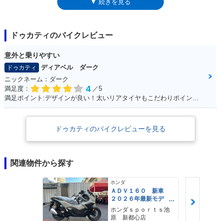
▼ 続きを見る
ドゥカティのバイクレビュー
意外と乗りやすい
ディアベル ダーク
ドゥカティ
ニックネーム：ダーク
4
満足度：
／5
満足ポイント:デザインが良い！太いリアタイヤもこだわりポイントです！
ドゥカティのバイクレビューを見る
関連物件から探す
ホンダ
ＡＤＶ１６０ 新車
２０２６年最新モデ
ル パールスモーキー
ホンダｓｐｏｒｔｓ池
グレー スマートキ
原 新都心店