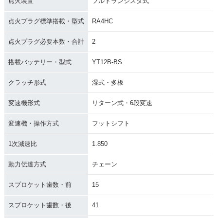
点火装置
フルトランジスタ式
点火プラグ標準搭載・型式
RA4HC
点火プラグ必要本数・合計
2
搭載バッテリー・型式
YT12B-BS
クラッチ形式
湿式・多板
変速機形式
リターン式・6段変速
変速機・操作方式
フットシフト
1次減速比
1.850
動力伝達方式
チェーン
スプロケット歯数・前
15
スプロケット歯数・後
41