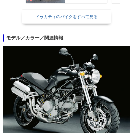
ー ２９Ｌメットイ
ン ＵＳＢ Ｔｙｐｅ
−Ｃ装備
ドゥカティのバイクをすべて見る
モデル／カラー／関連情報