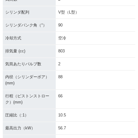
シリンダ配列
V型（L型）
シリンダバンク角（°）
90
冷却方式
空冷
排気量 (cc)
803
気筒あたりバルブ数
2
内径（シリンダーボア）
88
(mm)
行程（ピストンストロー
66
ク）(mm)
圧縮比（:1）
10.5
最高出力（kW）
56.7