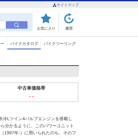
サイトマップ
お気に入り
履歴
ュー
バイクカタログ
バイクツーリング
中古車価格帯
- -
cの水冷Lツイン4バルブエンジンを搭載し
ろから分かるように、このパワーユニット
（1997年-）に用いられたのち、そのフ