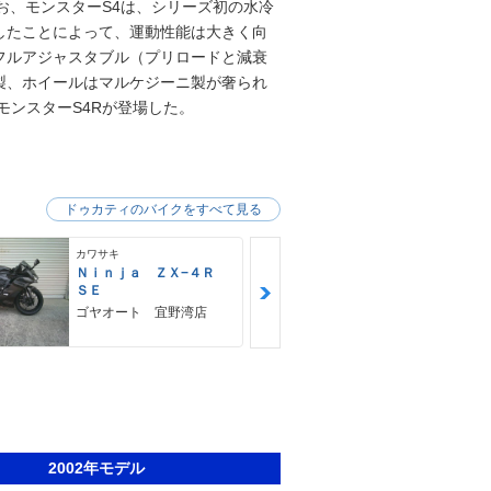
お、モンスターS4は、シリーズ初の水冷
したことによって、運動性能は大きく向
フルアジャスタブル（プリロードと減衰
製、ホイールはマルケジーニ製が奢られ
モンスターS4Rが登場した。
ドゥカティのバイクをすべて見る
カワサキ
カワサキ
Ｎｉｎｊａ ＺＸ−４Ｒ
Ｚ９００ＲＳ
ＳＥ
カワサキ プ
ゴヤオート 宜野湾店
2002年モデル