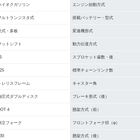
ハイオクガソリン
エンジン始動方式
フルトランジスタ式
搭載バッテリー・型式
乾式・多板
変速機形式
フットシフト
動力伝達方式
5
スプロケット歯数・後
25
標準チェーンリンク数
トレリスフレーム
キャスター角
油圧式ダブルディスク
ブレーキ形式（後）
OT 4
懸架方式（前）
倒立フォーク
フロントフォーク径（φ）
30
懸架方式（後）