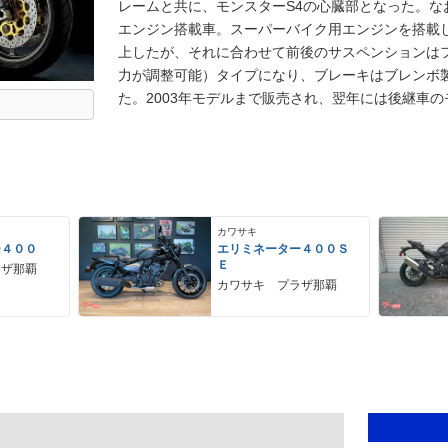
レームと共に、モンスターS4の心臓部となった。な
エンジン搭載車。スーパーバイク用エンジンを搭載
上したが、それに合わせて前後のサスペンションは
力が調整可能）タイプになり、ブレーキはブレンボ
た。2003年モデルまで販売され、翌年には後継車の
カワサキ
ー４００
エリミネーター４００Ｓ
Ｅ
ラザ那覇
カワサキ プラザ那覇