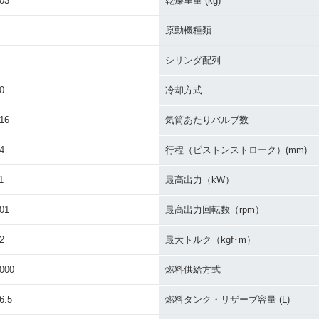
03
乾燥重量 (kg)
原動機種類
シリンダ配列
0
冷却方式
16
気筒あたりバルブ数
4
行程（ピストンストローク）(mm)
1
最高出力（kW）
01
最高出力回転数（rpm）
2
最大トルク（kgf･m）
000
燃料供給方式
6.5
燃料タンク・リザーブ容量 (L)