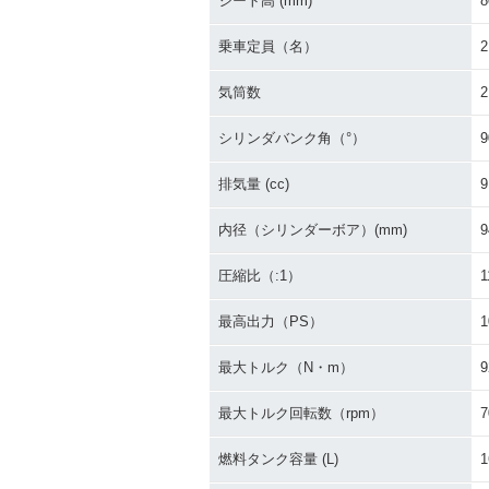
シート高 (mm)
8
乗車定員（名）
2
気筒数
2
シリンダバンク角（°）
9
排気量 (cc)
9
内径（シリンダーボア）(mm)
9
圧縮比（:1）
1
最高出力（PS）
1
最大トルク（N・m）
9
最大トルク回転数（rpm）
7
燃料タンク容量 (L)
1