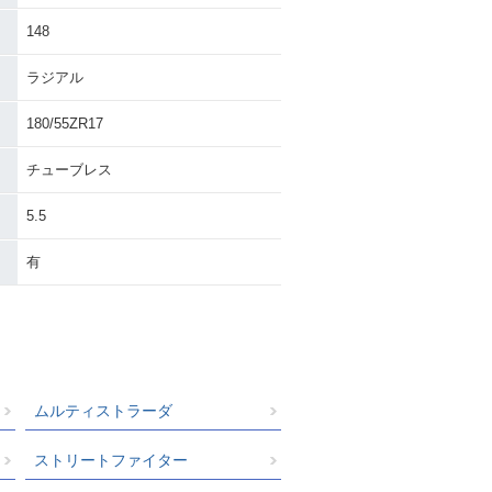
148
ラジアル
180/55ZR17
チューブレス
5.5
有
ムルティストラーダ
ストリートファイター