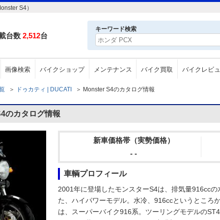
ter S4）
キーワード検索
載台数
2,512
台
画像検索
バイクショップ
メンテナンス
バイク買取
バイクレビ
一覧
＞
ドゥカティ | DUCATI
＞
Monster S4のカタログ情報
 S4のカタログ情報
新車価格帯（実勢価格）
- -
車輌プロフィール
2001年に登場したモンスターS4は、排気量916c
た、ハイパワーモデル。水冷、916ccというとこ
は、スーパーバイク916系。ツーリングモデルのST4