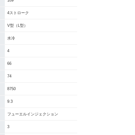
189
4ストローク
V型（L型）
水冷
4
66
74
8750
9.3
フューエルインジェクション
3