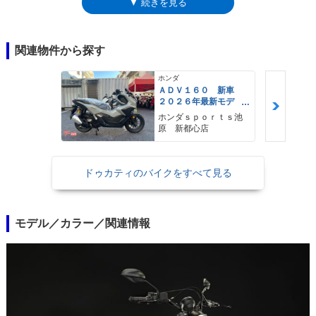
▼ 続きを見る
ーストは標準装備。800ccのドゥカティ スクランブラーは、2019年モデ
ルでアップデートされた。新型では、コーナリングABSが装備されるなど
の変更を受けた。また、メーターには燃料計やシフトポジションの表示も
加わった。スタンダードのアイコンに続き、2018年10月のインターモト
関連物件から探す
（ケルンショー）で新型フルスロットルも発表された。
ホンダ
ＡＤＶ１６０ 新車
２０２６年最新モデ
ル パールスモーキー
ホンダｓｐｏｒｔｓ池
グレー スマートキ
原 新都心店
ー ２９Ｌメットイ
ン ＵＳＢ Ｔｙｐｅ
−Ｃ装備
ドゥカティのバイクをすべて見る
モデル／カラー／関連情報