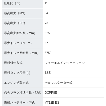
圧縮比（:1）
11
最高出力（kW）
54
最高出力（HP）
73
最高出力回転数（rpm）
8250
最大トルク（N・m）
67
最大トルク回転数（rpm）
5750
燃料供給方式
フューエルインジェクション
燃料タンク容量 (L)
13.5
エンジン始動方式
セルフスターター式
点火プラグ標準搭載・型式
DCPR8E
搭載バッテリー・型式
YT12B-BS