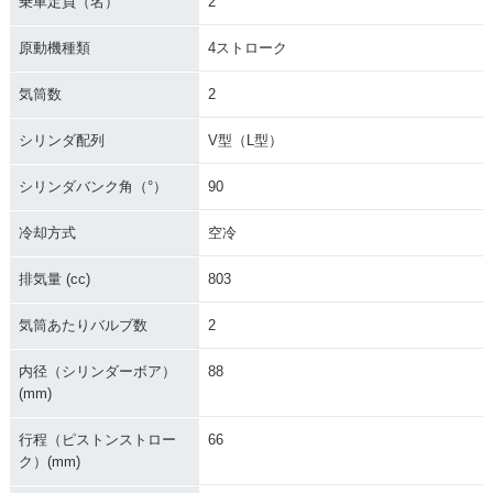
乗車定員（名）
2
原動機種類
4ストローク
気筒数
2
シリンダ配列
V型（L型）
シリンダバンク角（°）
90
冷却方式
空冷
排気量 (cc)
803
気筒あたりバルブ数
2
内径（シリンダーボア）
88
(mm)
行程（ピストンストロー
66
ク）(mm)