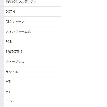
油圧式ダブルディスク
DOT 4
倒立フォーク
スイングアーム式
）
59.5
120/70ZR17
チューブレス
ラジアル
MT
MT
LED