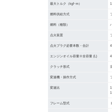
最大トルク（kgf･m）
1
燃料供給方式
燃料（種類）
点火装置
点火プラグ必要本数・合計
4
エンジンオイル容量※全容量 (L)
4
クラッチ形式
変速機・操作方式
変速比
1
1
フレーム型式