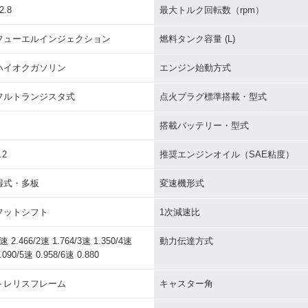
2.8
最大トルク回転数（rpm）
フューエルインジェクション
燃料タンク容量 (L)
ハイオクガソリン
エンジン始動方式
フルトランジスタ式
点火プラグ標準搭載・型式
搭載バッテリー・型式
.2
推奨エンジンオイル（SAE粘度）
湿式・多板
変速機形式
フットシフト
1次減速比
速 2.466/2速 1.764/3速 1.350/4速
動力伝達方式
.090/5速 0.958/6速 0.880
トレリスフレーム
キャスター角