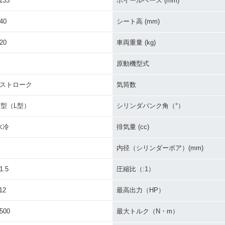
133
ホイールベース (mm)
40
シート高 (mm)
20
車両重量 (kg)
原動機型式
4ストローク
気筒数
V型（L型）
シリンダバンク角（°）
水冷
排気量 (cc)
内径（シリンダーボア）(mm)
1.5
圧縮比（:1）
12
最高出力（HP）
500
最大トルク（N・m）