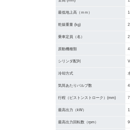
全高 (mm)
1
最低地上高（ｍｍ）
1
乾燥重量 (kg)
2
乗車定員（名）
2
原動機種類
シリンダ配列
冷却方式
気筒あたりバルブ数
4
行程（ピストンストローク）(mm)
7
最高出力（kW）
1
最高出力回転数（rpm）
9