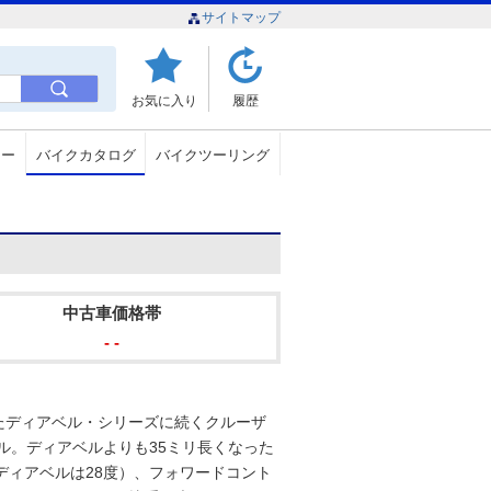
サイトマップ
お気に入り
履歴
ュー
バイクカタログ
バイクツーリング
中古車価格帯
- -
いたディアベル・シリーズに続くクルーザ
ル。ディアベルよりも35ミリ長くなった
ディアベルは28度）、フォワードコント