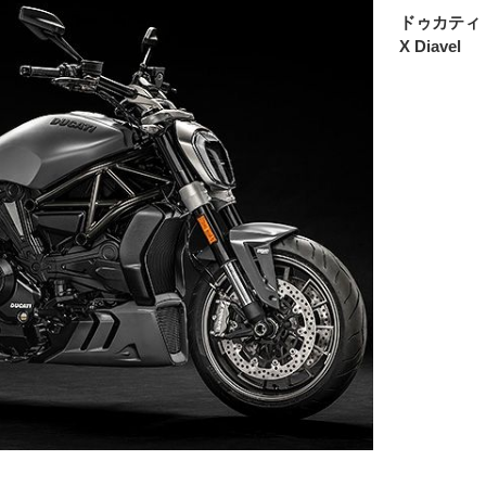
ドゥカティ
X Diavel