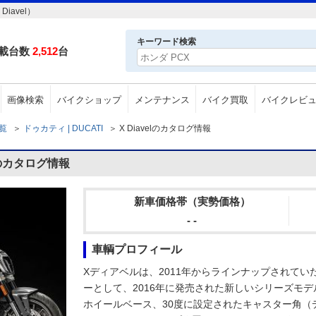
iavel）
キーワード検索
載台数
2,512
台
画像検索
バイクショップ
メンテナンス
バイク買取
バイクレビ
一覧
＞
ドゥカティ | DUCATI
＞
X Diavelのカタログ情報
lのカタログ情報
新車価格帯（実勢価格）
- -
車輌プロフィール
Xディアベルは、2011年からラインナップされて
ーとして、2016年に発売された新しいシリーズモデ
ホイールベース、30度に設定されたキャスター角（