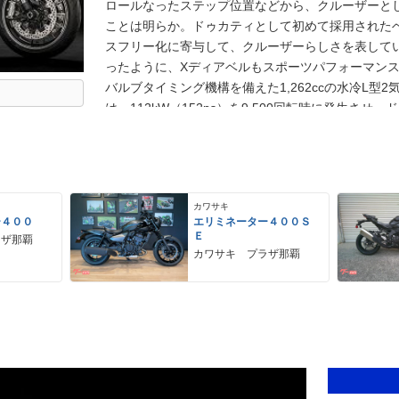
ロールなったステップ位置などから、クルーザーと
ことは明らか。ドゥカティとして初めて採用された
スフリー化に寄与して、クルーザーらしさを表して
ったように、Xディアベルもスポーツパフォーマン
バルブタイミング機構を備えた1,262ccの水冷L型
は、112kW（152ps）を9,500回転時に発生させ
リングABS、トラクションコントロールなどが、ラ
がスポーツ性を忘れていないのは、40度に設定され
らも伺えた。クルーズコントロールを備えたところ
た。3種のライディングモード選択が可能で、スマ
カワサキ
として「Sバージョン」も設定された。
ー４００
エリミネーター４００Ｓ
Ｅ
ラザ那覇
カワサキ プラザ那覇