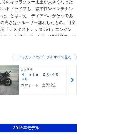
してのキャラクター比重が大きくなった
ベルトドライブも、静粛性やメンテナン
いた。とはいえ、ディアベルがそうであ
スの高さはクルーザー離れしたもの。可変
2気筒「テスタストレッタDVT」エンジン
、ドゥカティパワーローンチ（DPL)やコーナ
イダーをサポートしていた。Xディアベル
たリーンアングル（バンク角）の深さか
は、一転してクルーザーらしさでもあっ
ドゥカティのバイクをすべて見る
ートキーを装備。発売と同時に、上位仕様
カワサキ
カワサキ
Ｎｉｎｊａ ＺＸ−４Ｒ
Ｚ９００ＲＳ
ＳＥ
カワサキ プ
ゴヤオート 宜野湾店
2019年モデル