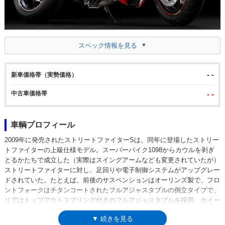
スペック情報を見る
- -
新車価格帯（実勢価格）
中古車価格帯
- -
車輌プロフィール
2009年に発売されたストリートファイターSは、同年に登場したストリー
トファイターの上級仕様モデル。スーパーバイク1098からカウルを剥ぎ
とるかたちで成立した（実際はスイングアームなども変更されていたが）
ストリートファイターに対し、足回りや電子制御システムがアップグレー
ドされていた。たとえば、前後のサスペンションはオーリンズ製で、フロ
ントフォークはチタンコートされたフルアジャスタブルの倒立タイプで、
リアはトップアウトスプリング付きのフルアジャスタブルを採用。ホイー
ルはマルケジーニ製のアルミ鍛造で、スタンダードモデルには搭載されな
▼ 続きを見る
かったトラクションコントロール（DTC)も標準装備していた。スタンダ