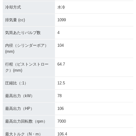
冷却方式
水冷
排気量 (cc)
1099
気筒あたりバルブ数
4
内径（シリンダーボア）
104
(mm)
行程（ピストンストロー
64.7
ク）(mm)
圧縮比（:1）
12.5
最高出力（kW）
78
最高出力（HP）
106
最高出力回転数（rpm）
7000
最大トルク（N・m）
106.4