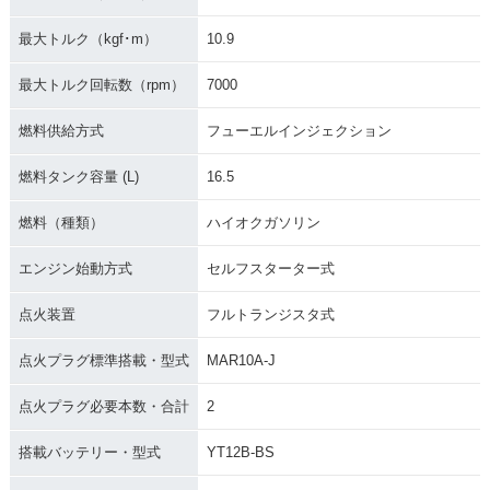
最大トルク（kgf･m）
10.9
最大トルク回転数（rpm）
7000
燃料供給方式
フューエルインジェクション
燃料タンク容量 (L)
16.5
燃料（種類）
ハイオクガソリン
エンジン始動方式
セルフスターター式
点火装置
フルトランジスタ式
点火プラグ標準搭載・型式
MAR10A-J
点火プラグ必要本数・合計
2
搭載バッテリー・型式
YT12B-BS