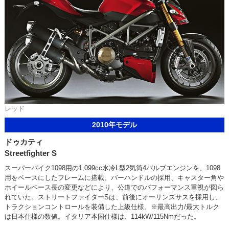
レッド
2010年モデル
ドゥカティ
Streetfighter S
スーパーバイク1098用の1,099cc水冷L型2気筒4バルブエンジンを、1098
用をベースにしたフレームに搭載。バーハンドルの採用、キャスター角や
ホイールベース長の変更などにより、公道でのパフォーマンス重視が図ら
れていた。ストリートファイターSは、前後にオーリンズサスを採用し、
トラクションコントロールを装備した上級仕様。※最高出力/最大トルク
は日本仕様の数値。イタリア本国仕様は、114kW/115Nmだった。