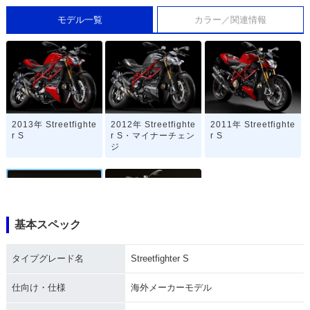
モデル一覧
カラー／関連情報
2013年 Streetfighte
2012年 Streetfighte
2011年 Streetfighte
r S
r S・マイナーチェン
r S
ジ
基本スペック
2010年 Streetfighte
2009年 Streetfighte
タイプグレード名
Streetfighter S
r S
r S・新登場
仕向け・仕様
海外メーカーモデル