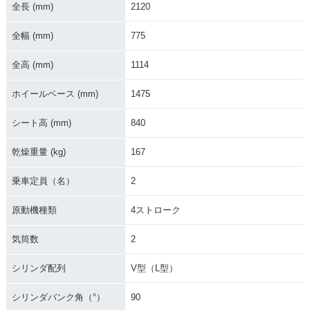
全長 (mm)
2120
全幅 (mm)
775
全高 (mm)
1114
ホイールベース (mm)
1475
シート高 (mm)
840
乾燥重量 (kg)
167
乗車定員（名）
2
原動機種類
4ストローク
気筒数
2
シリンダ配列
V型（L型）
シリンダバンク角（°）
90