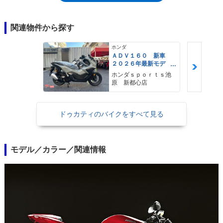
ードモデルは2011年までの販売だったが、このSタイプは2012年以降も継
続。この年には、新たにストリートファイター848（スーバーバイク
848EVOベース）が登場し、ストリートファイターSにも、ハンドルバー
関連物件から探す
を20ミリ高く、フットペグの幅を10ミリ広げるといった小変更が加えら
れた。
ホンダ
ＡＤＶ１６０ 新車
２０２６年最新モデ
ル パールスモーキー
ホンダｓｐｏｒｔｓ池
グレー スマートキ
原 新都心店
ー ２９Ｌメットイ
ン ＵＳＢ Ｔｙｐｅ
−Ｃ装備
ドゥカティのバイクをすべて見る
モデル／カラー／関連情報