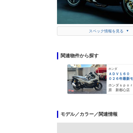
スペック情報を見る
関連物件から探す
ホンダ
ＡＤＶ１６０
０２６年最新
ールスモーキ
ホンダｓｐｏ
スマートキー
原 新都心店
メットイン 
ｙｐｅ−Ｃ装備
モデル／カラー／関連情報