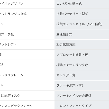
ハイオクガソリン
エンジン始動方式
フルトランジスタ式
搭載バッテリー・型式
.8
推奨エンジンオイル（SAE粘度）
乾式・多板
変速機形式
フットシフト
動力伝達方式
5
スプロケット歯数・後
25
標準チェーンリンク数
トレリスフレーム
キャスター角
02
ブレーキ形式（前）
油圧式ディスク
ブレーキオイル適合規格
テレスコピックフォーク
フロントフォークタイプ