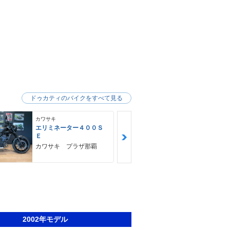
ドゥカティのバイクをすべて見る
カワサキ
カワサキ
エリミネーター４００Ｓ
Ｚ９００ＲＳ
Ｅ
カワサキ プ
カワサキ プラザ那覇
2002年モデル