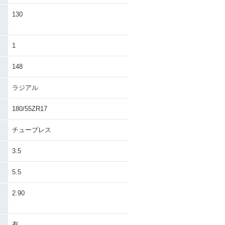
130
1
148
ラジアル
180/55ZR17
チューブレス
3.5
5.5
・
2.90
有