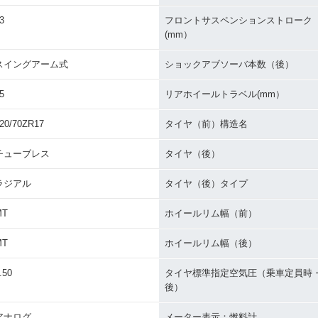
3
フロントサスペンションストローク
(mm）
スイングアーム式
ショックアブソーバ本数（後）
5
リアホイールトラベル(mm）
20/70ZR17
タイヤ（前）構造名
チューブレス
タイヤ（後）
ラジアル
タイヤ（後）タイプ
MT
ホイールリム幅（前）
MT
ホイールリム幅（後）
.50
タイヤ標準指定空気圧（乗車定員時
後）
アナログ
メーター表示：燃料計