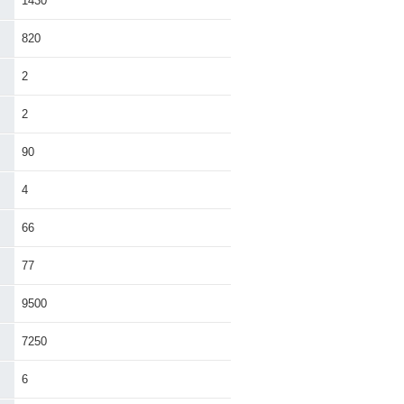
1430
820
2
2
90
4
66
77
9500
7250
6