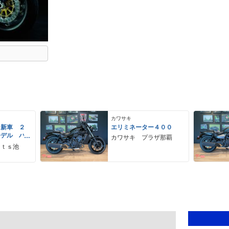
カワサキ
 新車 ２
エリミネーター４００
モデル パ
カワサキ プラザ那覇
ーグレー
ｒｔｓ池
 ２９Ｌ
ＵＳＢ Ｔ