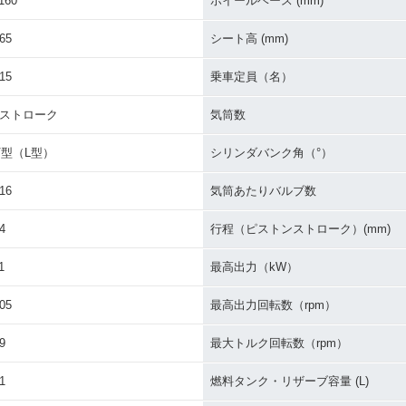
160
ホイールベース (mm)
65
シート高 (mm)
15
乗車定員（名）
4ストローク
気筒数
V型（L型）
シリンダバンク角（°）
16
気筒あたりバルブ数
4
行程（ピストンストローク）(mm)
1
最高出力（kW）
05
最高出力回転数（rpm）
9
最大トルク回転数（rpm）
1
燃料タンク・リザーブ容量 (L)