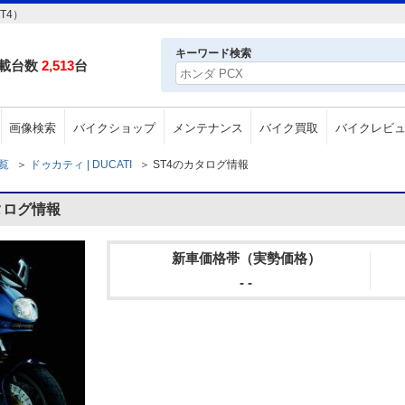
T4）
キーワード検索
載台数
2,513
台
画像検索
バイクショップ
メンテナンス
バイク買取
バイクレビ
一覧
＞
ドゥカティ | DUCATI
＞
ST4のカタログ情報
タログ情報
新車価格帯（実勢価格）
- -