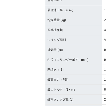
全高 (mm)
1
最低地上高（ｍｍ）
1
乾燥重量 (kg)
2
原動機種類
シリンダ配列
排気量 (cc)
9
内径（シリンダーボア）(mm)
9
圧縮比（:1）
1
最高出力（PS）
1
最大トルク（N・m）
8
燃料タンク容量 (L)
2