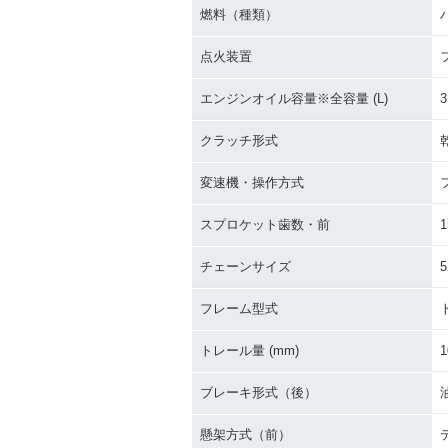
燃料（種類）
点火装置
エンジンオイル容量※全容量 (L)
3
クラッチ形式
変速機・操作方式
スプロケット歯数・前
1
チェーンサイズ
5
フレーム型式
トレール量 (mm)
1
ブレーキ形式（後）
懸架方式（前）