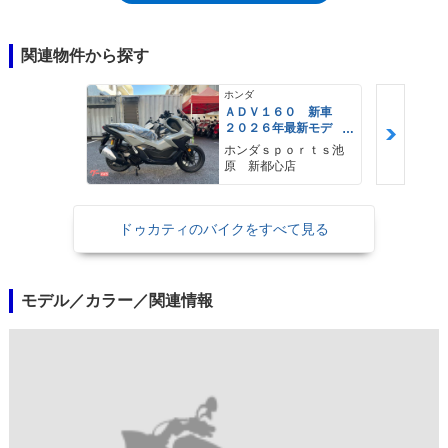
関連物件から探す
ホンダ
ＡＤＶ１６０ 新車
２０２６年最新モデ
ル パールスモーキー
ホンダｓｐｏｒｔｓ池
グレー スマートキ
原 新都心店
ー ２９Ｌメットイ
ン ＵＳＢ Ｔｙｐｅ
−Ｃ装備
ドゥカティのバイクをすべて見る
モデル／カラー／関連情報