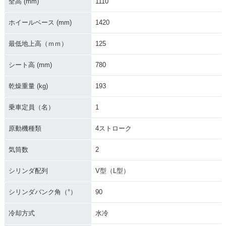
全高 (mm)
1110
ホイールベース (mm)
1420
最低地上高（ｍｍ）
125
シート高 (mm)
780
乾燥重量 (kg)
193
乗車定員（名）
1
原動機種類
4ストローク
気筒数
2
シリンダ配列
V型（L型）
シリンダバンク角（°）
90
冷却方式
水冷