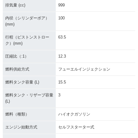
排気量 (cc)
999
内径（シリンダーボア）
100
(mm)
行程（ピストンストロー
63.5
ク）(mm)
圧縮比（:1）
12.3
燃料供給方式
フューエルインジェクション
燃料タンク容量 (L)
15.5
燃料タンク・リザーブ容量
3
(L)
燃料（種類）
ハイオクガソリン
エンジン始動方式
セルフスターター式