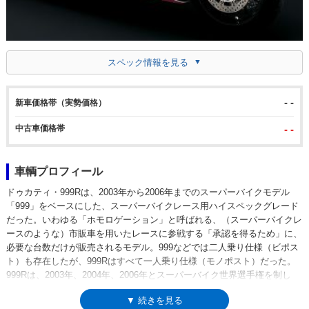
スペック情報を見る
- -
新車価格帯（実勢価格）
中古車価格帯
- -
車輌プロフィール
ドゥカティ・999Rは、2003年から2006年までのスーパーバイクモデル
「999」をベースにした、スーパーバイクレース用ハイスペックグレード
だった。いわゆる「ホモロゲーション」と呼ばれる、（スーパーバイクレ
ースのような）市販車を用いたレースに参戦する「承認を得るため」に、
必要な台数だけが販売されるモデル。999などでは二人乗り仕様（ビポス
ト）も存在したが、999Rはすべて一人乗り仕様（モノポスト）だった。
999Rは、2003年、2004年、2006年とスーパーバイク世界選手権を制し
た。
▼ 続きを見る