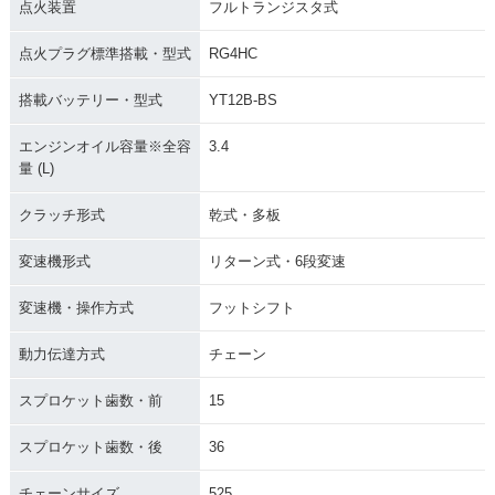
点火装置
フルトランジスタ式
点火プラグ標準搭載・型式
RG4HC
搭載バッテリー・型式
YT12B-BS
エンジンオイル容量※全容
3.4
量 (L)
クラッチ形式
乾式・多板
変速機形式
リターン式・6段変速
変速機・操作方式
フットシフト
動力伝達方式
チェーン
スプロケット歯数・前
15
スプロケット歯数・後
36
チェーンサイズ
525