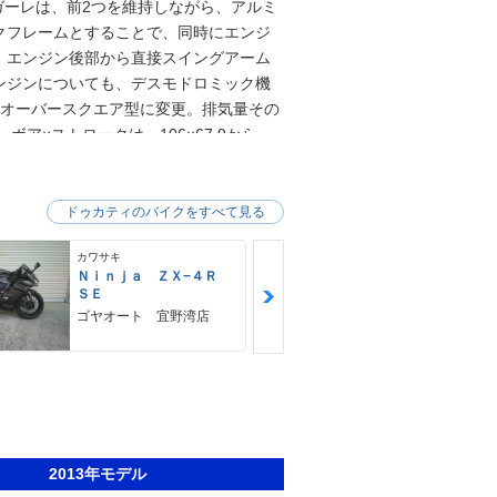
ガーレは、前2つを維持しながら、アルミ
クフレームとすることで、同時にエンジ
、エンジン後部から直接スイングアーム
ンジンについても、デスモドロミック機
なオーバースクエア型に変更。排気量その
だが、ボア×ストロークは、106×67.9から
ークワドロ」（Quadro＝正方形）と呼称
乾式から、湿式（スリッパー機構付き）に
上した。また、スロットル操作を電気信
ドゥカティのバイクをすべて見る
イヤ）を採用し、トラクションコントロ
カワサキ
ＢＲＰ
ード選択（レース/スポーツ/ウェット）
Ｎｉｎｊａ ＺＸ−４Ｒ
ｃａｎ−ａｍ
パニガーレS/トリコローレ）も設定され
ＳＥ
Ｒ ＲＴ Ｌ
トが採用された。ABSはオプション設定。
Ｄ
ゴヤオート 宜野湾店
モトフリー
那覇店
2013年モデル