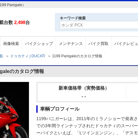
 Panigale）
キーワード検索
載台数
2,498
台
画像検索
バイクショップ
メンテナンス
バイク買取
バイクレビ
一覧
＞
ドゥカティ | DUCATI
＞
1199 Panigaleのカタログ情報
nigaleのカタログ情報
新車価格帯（実勢価格）
- -
車輌プロフィール
1199パニガーレは、2011年のミラノショーで発表さ
での3年間ラインナップされたドゥカティのスーパ
ーバイクといえば、「Lツインエンジン」、「デス