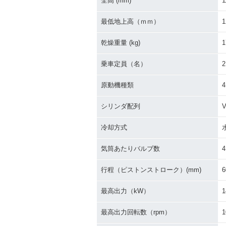
全高 (mm)
1
最低地上高（ｍｍ）
1
乾燥重量 (kg)
1
乗車定員（名）
2
原動機種類
シリンダ配列
冷却方式
気筒あたりバルブ数
4
行程（ピストンストローク）(mm)
6
最高出力（kW）
1
最高出力回転数（rpm）
1