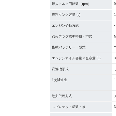
最大トルク回転数（rpm）
9
燃料タンク容量 (L)
1
エンジン始動方式
点火プラグ標準搭載・型式
M
搭載バッテリー・型式
Y
エンジンオイル容量※全容量 (L)
3
変速機形式
1次減速比
1
動力伝達方式
スプロケット歯数・後
3