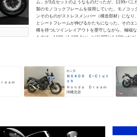
ム」が3点セットのようなものだったが、1199パニ
製のモノコックフレームを採用していた。モノコッ
ンそのものがストレスメンバー（構造部材）になり
とシートフレームが伸びるかたちになった。そのエ
構を持つLツインレイアウトを墨守しながら、極端
ものは、1198（1,198.4cc）とほぼ同じ1,198cc
112×60.8（mm）に激変。このエンジンは「スーパ
された。組み合わされるクラッチが、1198までの
なったことも変化のひとつ。扱いやすさが大きく向
号で伝達するライドバイワイヤ（スロットルバイワ
ホンダ
ールなどの介入レベル変化を伴なったライディングモ
ＮＸ４００ Ｅ−Ｃｌｕｔ
も可能になった。上位モデルとしてSタイプ（1199
ｃｈ
Ｄｒｅａｍ
た。Sタイプには、電子制御サスやLEDヘッドライ
Ｈｏｎｄａ Ｄｒｅａｍ
沖縄北谷