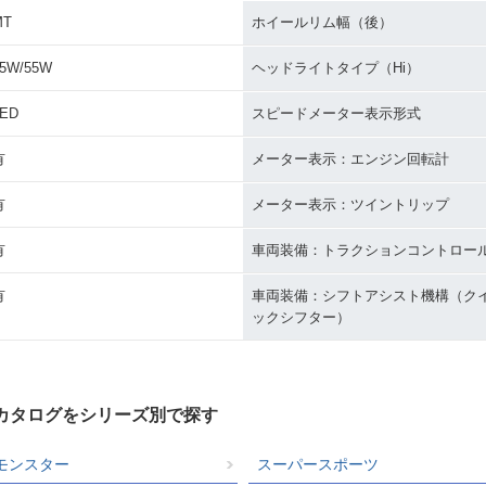
MT
ホイールリム幅（後）
5W/55W
ヘッドライトタイプ（Hi）
LED
スピードメーター表示形式
有
メーター表示：エンジン回転計
有
メーター表示：ツイントリップ
有
車両装備：トラクションコントロー
有
車両装備：シフトアシスト機構（ク
ックシフター）
クカタログをシリーズ別で探す
モンスター
スーパースポーツ