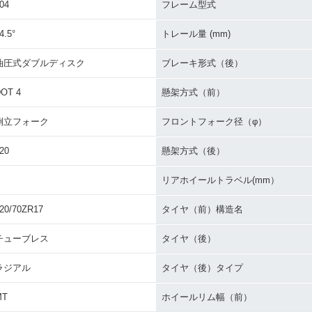
04
フレーム型式
4.5°
トレール量 (mm)
油圧式ダブルディスク
ブレーキ形式（後）
OT 4
懸架方式（前）
倒立フォーク
フロントフォーク径（φ）
20
懸架方式（後）
リアホイールトラベル(mm）
20/70ZR17
タイヤ（前）構造名
チューブレス
タイヤ（後）
ラジアル
タイヤ（後）タイプ
MT
ホイールリム幅（前）