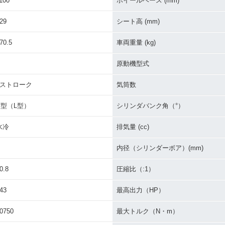
100
ホイールベース (mm)
29
シート高 (mm)
70.5
車両重量 (kg)
原動機型式
4ストローク
気筒数
V型（L型）
シリンダバンク角（°）
水冷
排気量 (cc)
内径（シリンダーボア）(mm)
0.8
圧縮比（:1）
43
最高出力（HP）
0750
最大トルク（N・m）