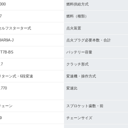
000
燃料供給方式
7
燃料（種類）
セルフスターター式
点火装置
AR9A-J
点火プラグ必要本数・合計
T7B-BS
バッテリー容量
.7
クラッチ形式
リターン式・6段変速
変速機・操作方式
.770
変速比
チェーン
スプロケット歯数・前
9
チェーンサイズ