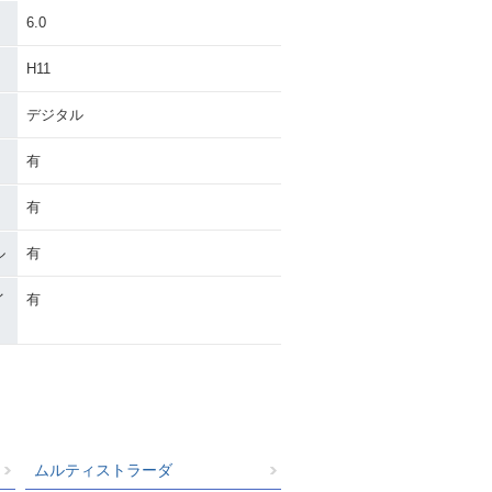
6.0
H11
デジタル
有
有
ル
有
イ
有
ムルティストラーダ