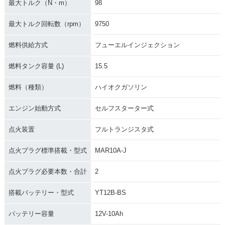
最大トルク（N・m）
98
最大トルク回転数（rpm）
9750
燃料供給方式
フューエルインジェクション
燃料タンク容量 (L)
15.5
燃料（種類）
ハイオクガソリン
エンジン始動方式
セルフスターター式
点火装置
フルトランジスタ式
点火プラグ標準搭載・型式
MAR10A-J
点火プラグ必要本数・合計
2
搭載バッテリー・型式
YT12B-BS
バッテリー容量
12V-10Ah