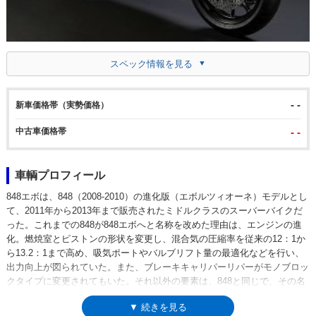
スペック情報を見る
- -
新車価格帯（実勢価格）
中古車価格帯
- -
車輌プロフィール
848エボは、848（2008-2010）の進化版（エボルツィオーネ）モデルとし
て、2011年から2013年まで販売されたミドルクラスのスーバーバイクだ
った。これまでの848が848エボへと名称を改めた理由は、エンジンの進
化。燃焼室とピストンの形状を変更し、混合気の圧縮率を従来の12：1か
ら13.2：1まで高め、吸気ポートやバルブリフト量の最適化などを行い、
出力向上が図られていた。また、ブレーキキャリパーリパーがモノブロッ
クタイプに変更されてもいた。それ以外の要素は、848と同じで、その名
の通り、848が熟成される中で進化したモデルだった。後継モデルは、
▼ 続きを見る
899パニガーレ。スーパーバイクがモノコックフレームのパニガーレ・シ