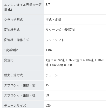
エンジンオイル容量※全容
3.7
量 (L)
クラッチ形式
湿式・多板
変速機形式
リターン式・6段変速
変速機・操作方式
フットシフト
1次減速比
1.840
変速比
1速 2.467/2速 1.765/3速 1.400/4速 1.182/5
速 1.043/6速 0.958
動力伝達方式
チェーン
スプロケット歯数・前
15
スプロケット歯数・後
39
チェーンサイズ
525