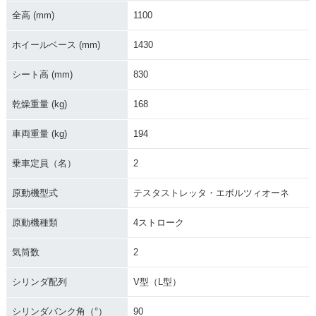
全高 (mm)
1100
ホイールベース (mm)
1430
シート高 (mm)
830
乾燥重量 (kg)
168
車両重量 (kg)
194
乗車定員（名）
2
原動機型式
テスタストレッタ・エボルツィオーネ
原動機種類
4ストローク
気筒数
2
シリンダ配列
V型（L型）
シリンダバンク角（°）
90