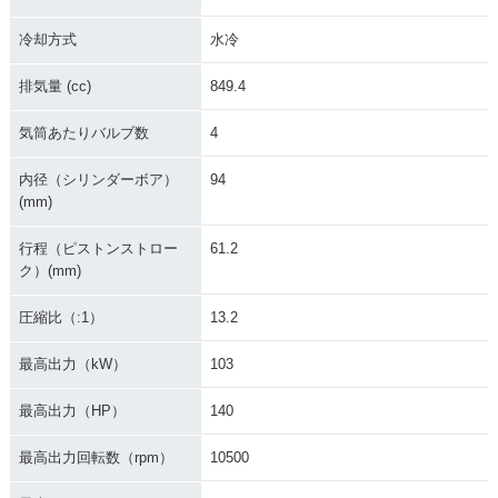
冷却方式
水冷
排気量 (cc)
849.4
気筒あたりバルブ数
4
内径（シリンダーボア）
94
(mm)
行程（ピストンストロー
61.2
ク）(mm)
圧縮比（:1）
13.2
最高出力（kW）
103
最高出力（HP）
140
最高出力回転数（rpm）
10500