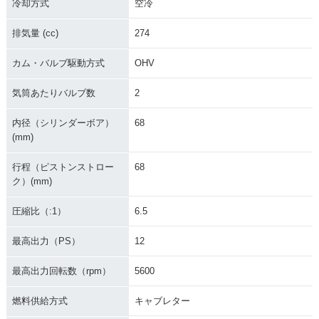
冷却方式
空冷
排気量 (cc)
274
カム・バルブ駆動方式
OHV
気筒あたりバルブ数
2
内径（シリンダーボア）
68
(mm)
行程（ピストンストロー
68
ク）(mm)
圧縮比（:1）
6.5
最高出力（PS）
12
最高出力回転数（rpm）
5600
燃料供給方式
キャブレター