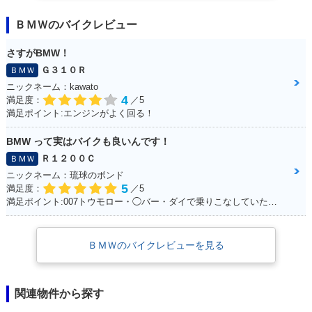
ＢＭＷのバイクレビュー
さすがBMW！
Ｇ３１０Ｒ
ＢＭＷ
ニックネーム：kawato
4
満足度：
／5
満足ポイント:エンジンがよく回る！
BMW って実はバイクも良いんです！
Ｒ１２００Ｃ
ＢＭＷ
ニックネーム：琉球のボンド
5
満足度：
／5
満足ポイント:007トウモロー・◯バー・ダイで乗りこなしていた。 当時からこのバイクに憧れて、やっと30になって購入☆ あの2回目のデートで彼女といったYokohama 大黒埠頭ではじゃじゃ馬な彼女と同じくらいお前もじゃじゃ馬だったよな。 今でも乗っているとよくハーレー乗りの方に声を掛けられます！ 一生大事にするからな！
ＢＭＷのバイクレビューを見る
関連物件から探す