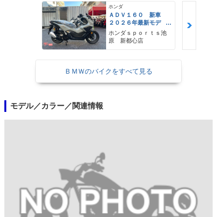
ホンダ
ＡＤＶ１６０ 新車
２０２６年最新モデ
ル パールスモーキー
ホンダｓｐｏｒｔｓ池
グレー スマートキ
原 新都心店
ー ２９Ｌメットイ
ン ＵＳＢ Ｔｙｐｅ
−Ｃ装備
ＢＭＷのバイクをすべて見る
モデル／カラー／関連情報