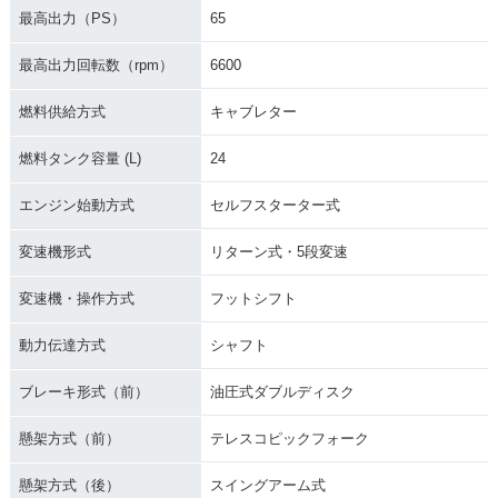
最高出力（PS）
65
最高出力回転数（rpm）
6600
燃料供給方式
キャブレター
燃料タンク容量 (L)
24
エンジン始動方式
セルフスターター式
変速機形式
リターン式・5段変速
変速機・操作方式
フットシフト
動力伝達方式
シャフト
ブレーキ形式（前）
油圧式ダブルディスク
懸架方式（前）
テレスコピックフォーク
懸架方式（後）
スイングアーム式