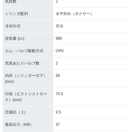
気筒数
2
シリンダ配列
水平対向（ボクサー）
冷却方式
空冷
排気量 (cc)
980
カム・バルブ駆動方式
OHV
気筒あたりバルブ数
2
内径（シリンダーボア）
94
(mm)
行程（ピストンストロー
70.6
ク）(mm)
圧縮比（:1）
9.5
最高出力（kW）
47