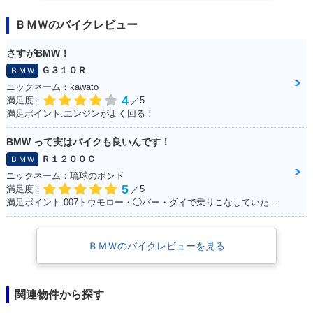
ＢＭＷのバイクレビュー
さすがBMW！
Ｇ３１０Ｒ
ＢＭＷ
ニックネーム：kawato
4
満足度：
／5
満足ポイント:エンジンがよく回る！
BMW って実はバイクも良いんです！
Ｒ１２００Ｃ
ＢＭＷ
ニックネーム：琉球のボンド
5
満足度：
／5
満足ポイント:007トウモロー・◯バー・ダイで乗りこなしていた。 当時からこのバイクに憧れて、やっと30になって購入☆ あの2回目のデートで彼女といったYokohama 大黒埠頭ではじゃじゃ馬な彼女と同じくらいお前もじゃじゃ馬だったよな。 今でも乗っているとよくハーレー乗りの方に声を掛けられます！ 一生大事にするからな！
ＢＭＷのバイクレビューを見る
関連物件から探す