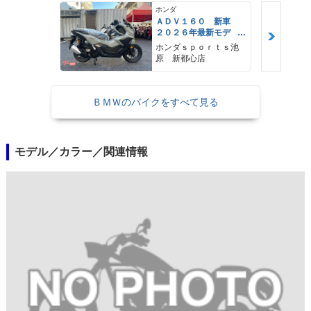
ホンダ
ＡＤＶ１６０ 新車
２０２６年最新モデ
ル パールスモーキー
ホンダｓｐｏｒｔｓ池
グレー スマートキ
原 新都心店
ー ２９Ｌメットイ
ン ＵＳＢ Ｔｙｐｅ
−Ｃ装備
ＢＭＷのバイクをすべて見る
モデル／カラー／関連情報