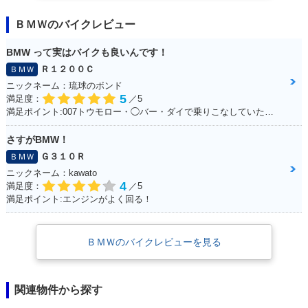
ＢＭＷのバイクレビュー
BMW って実はバイクも良いんです！
Ｒ１２００Ｃ
ＢＭＷ
ニックネーム：琉球のボンド
5
満足度：
／5
満足ポイント:007トウモロー・◯バー・ダイで乗りこなしていた。 当時からこのバイクに憧れて、やっと30になって購入☆ あの2回目のデートで彼女といったYokohama 大黒埠頭ではじゃじゃ馬な彼女と同じくらいお前もじゃじゃ馬だったよな。 今でも乗っているとよくハーレー乗りの方に声を掛けられます！ 一生大事にするからな！
さすがBMW！
Ｇ３１０Ｒ
ＢＭＷ
ニックネーム：kawato
4
満足度：
／5
満足ポイント:エンジンがよく回る！
ＢＭＷのバイクレビューを見る
関連物件から探す