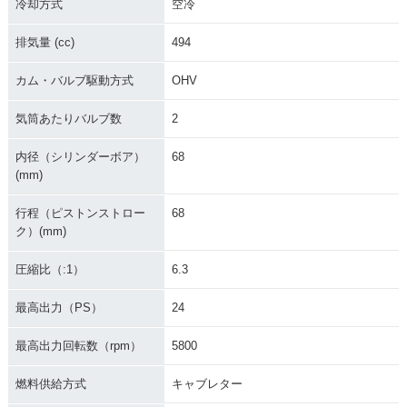
冷却方式
空冷
排気量 (cc)
494
カム・バルブ駆動方式
OHV
気筒あたりバルブ数
2
内径（シリンダーボア）
68
(mm)
行程（ピストンストロー
68
ク）(mm)
圧縮比（:1）
6.3
最高出力（PS）
24
最高出力回転数（rpm）
5800
燃料供給方式
キャブレター