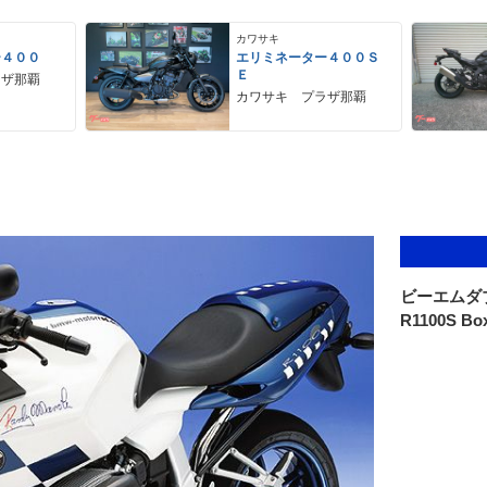
カワサキ
ー４００
エリミネーター４００Ｓ
Ｅ
ラザ那覇
カワサキ プラザ那覇
ビーエムダ
R1100S Bo