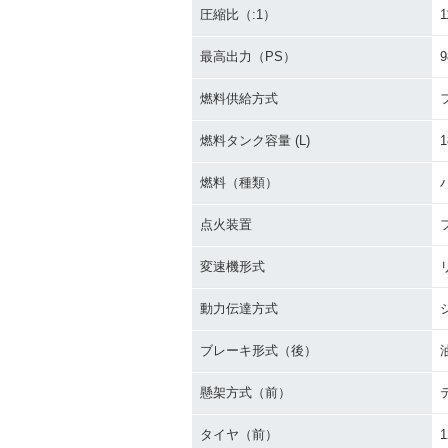
圧縮比（:1）
1
最高出力（PS）
9
燃料供給方式
燃料タンク容量 (L)
1
燃料（種類）
点火装置
変速機形式
動力伝達方式
ブレーキ形式（後）
懸架方式（前）
タイヤ（前）
1