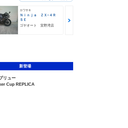
カワサキ
カワサキ
Ｎｉｎｊａ ＺＸ−４Ｒ
Ｚ９００ＲＳ
ＳＥ
カワサキ プ
ゴヤオート 宜野湾店
新登場
ブリュー
xer Cup REPLICA