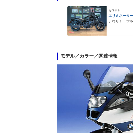
カワサキ
エリミネータ
カワサキ プ
モデル／カラー／関連情報