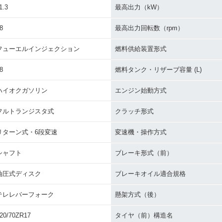
1.3
最高出力（kW）
8
最高出力回転数（rpm）
フューエルインジェクション
燃料供給装置形式
8
燃料タンク・リザーブ容量 (L)
ハイオクガソリン
エンジン始動方式
フルトランジスタ式
クラッチ形式
リターン式・6段変速
変速機・操作方式
シャフト
ブレーキ形式（前）
油圧式ディスク
ブレーキオイル適合規格
テレレバーフォーク
懸架方式（後）
20/70ZR17
タイヤ（前）構造名