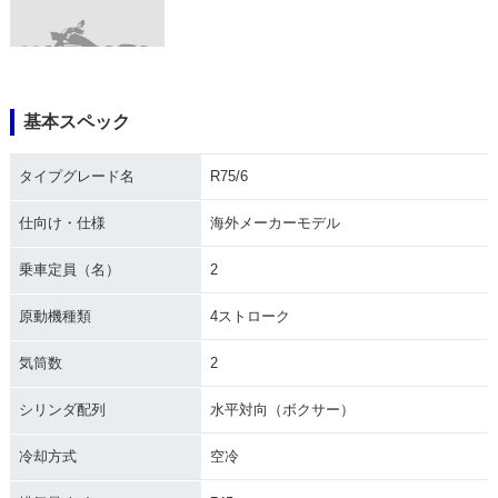
基本スペック
1973年 R75/6・新
登場
タイプグレード名
R75/6
仕向け・仕様
海外メーカーモデル
乗車定員（名）
2
原動機種類
4ストローク
気筒数
2
シリンダ配列
水平対向（ボクサー）
冷却方式
空冷