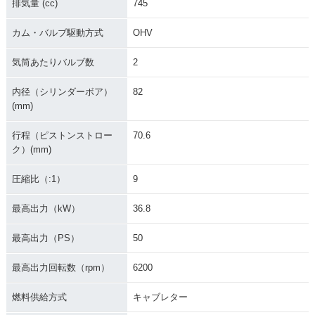
排気量 (cc)
745
カム・バルブ駆動方式
OHV
気筒あたりバルブ数
2
内径（シリンダーボア）
82
(mm)
行程（ピストンストロー
70.6
ク）(mm)
圧縮比（:1）
9
最高出力（kW）
36.8
最高出力（PS）
50
最高出力回転数（rpm）
6200
燃料供給方式
キャブレター