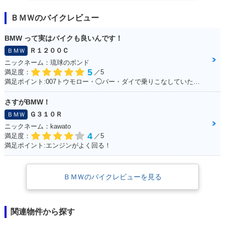
ＢＭＷのバイクレビュー
BMW って実はバイクも良いんです！
Ｒ１２００Ｃ
ＢＭＷ
ニックネーム：琉球のボンド
5
満足度：
／5
満足ポイント:007トウモロー・◯バー・ダイで乗りこなしていた。 当時からこのバイクに憧れて、やっと30になって購入☆ あの2回目のデートで彼女といったYokohama 大黒埠頭ではじゃじゃ馬な彼女と同じくらいお前もじゃじゃ馬だったよな。 今でも乗っているとよくハーレー乗りの方に声を掛けられます！ 一生大事にするからな！
さすがBMW！
Ｇ３１０Ｒ
ＢＭＷ
ニックネーム：kawato
4
満足度：
／5
満足ポイント:エンジンがよく回る！
ＢＭＷのバイクレビューを見る
関連物件から探す