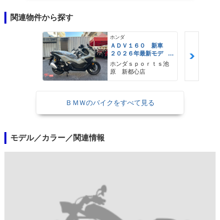
関連物件から探す
ホンダ
ＡＤＶ１６０ 新車
２０２６年最新モデ
ル パールスモーキー
ホンダｓｐｏｒｔｓ池
グレー スマートキ
原 新都心店
ー ２９Ｌメットイ
ン ＵＳＢ Ｔｙｐｅ
−Ｃ装備
ＢＭＷのバイクをすべて見る
モデル／カラー／関連情報