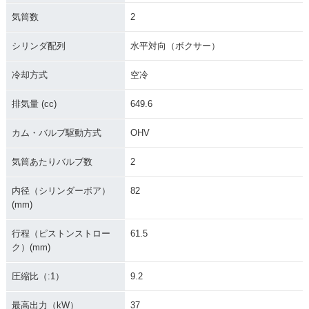
気筒数
2
シリンダ配列
水平対向（ボクサー）
冷却方式
空冷
排気量 (cc)
649.6
カム・バルブ駆動方式
OHV
気筒あたりバルブ数
2
内径（シリンダーボア）
82
(mm)
行程（ピストンストロー
61.5
ク）(mm)
圧縮比（:1）
9.2
最高出力（kW）
37