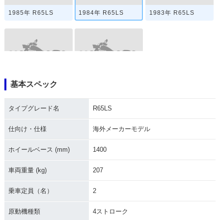
1985年 R65LS
1984年 R65LS
1983年 R65LS
基本スペック
1982年 R65LS
1981年 R65LS・新
登場
タイプグレード名
R65LS
仕向け・仕様
海外メーカーモデル
ホイールベース (mm)
1400
車両重量 (kg)
207
乗車定員（名）
2
原動機種類
4ストローク