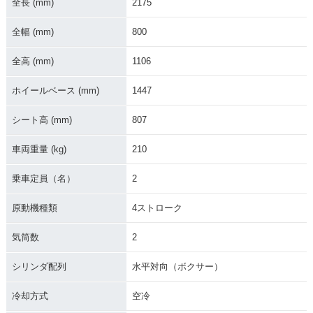
全長 (mm)
2175
1986年 R80
1985年 R80
1984年 R80・新登
全幅 (mm)
800
場
全高 (mm)
1106
ホイールベース (mm)
1447
シート高 (mm)
807
車両重量 (kg)
210
乗車定員（名）
2
原動機種類
4ストローク
気筒数
2
シリンダ配列
水平対向（ボクサー）
冷却方式
空冷