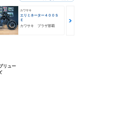
カワサキ
カワサキ
エリミネーター４００Ｓ
Ｎｉｎｊａ 
Ｅ
ＳＥ
カワサキ プラザ那覇
ゴヤオート 
ブリュー
ズ