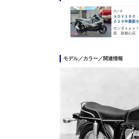
ホンダ
ＡＤＶ１６０
０２６年最新
ールスモーキ
ホンダｓｐｏ
スマートキー
原 新都心店
メットイン 
ｙｐｅ−Ｃ装備
モデル／カラー／関連情報