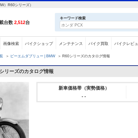
W）R60シリーズ）
キーワード検索
載台数
2,512
台
画像検索
バイクショップ
メンテナンス
バイク買取
バイクレビ
一覧
＞
ビーエムダブリュー | BMW
＞
R60シリーズのカタログ情報
0シリーズのカタログ情報
新車価格帯（実勢価格）
- -