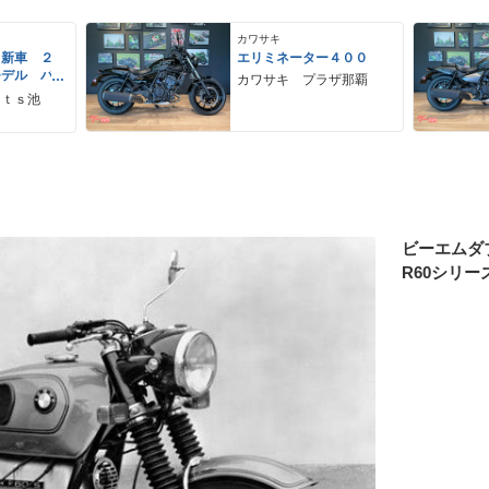
カワサキ
 新車 ２
エリミネーター４００
モデル パ
カワサキ プラザ那覇
ーグレー
ｒｔｓ池
 ２９Ｌ
ＵＳＢ Ｔ
ビーエムダ
R60シリー