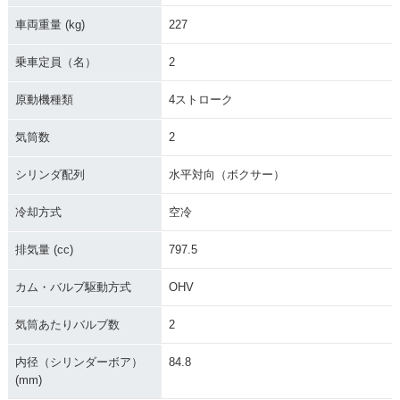
車両重量 (kg)
227
1983年 R80RT
1982年 R80RT・新
登場
乗車定員（名）
2
原動機種類
4ストローク
気筒数
2
シリンダ配列
水平対向（ボクサー）
冷却方式
空冷
排気量 (cc)
797.5
カム・バルブ駆動方式
OHV
気筒あたりバルブ数
2
内径（シリンダーボア）
84.8
(mm)