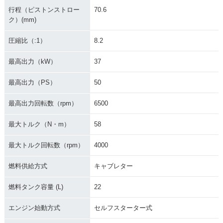
行程（ピストンストロー
70.6
ク）(mm)
圧縮比（:1）
8.2
最高出力（kW）
37
最高出力（PS）
50
最高出力回転数（rpm）
6500
最大トルク（N・m）
58
最大トルク回転数（rpm）
4000
燃料供給方式
キャブレター
燃料タンク容量 (L)
22
エンジン始動方式
セルフスターター式