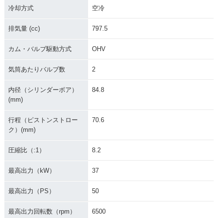
冷却方式
空冷
排気量 (cc)
797.5
カム・バルブ駆動方式
OHV
気筒あたりバルブ数
2
内径（シリンダーボア）
84.8
(mm)
行程（ピストンストロー
70.6
ク）(mm)
圧縮比（:1）
8.2
最高出力（kW）
37
最高出力（PS）
50
最高出力回転数（rpm）
6500