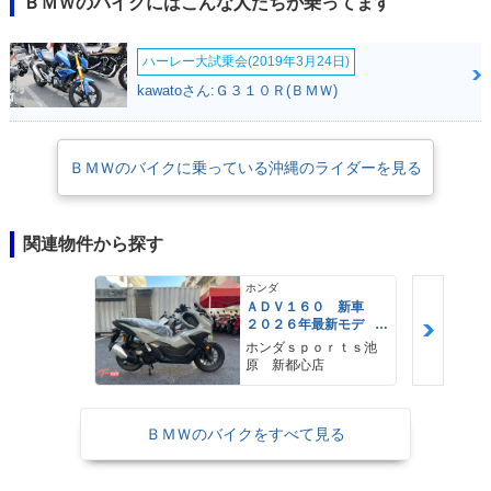
ＢＭＷのバイクにはこんな人たちが乗ってます
ハーレー大試乗会(2019年3月24日)
kawatoさん:Ｇ３１０Ｒ(ＢＭＷ)
ＢＭＷのバイクに乗っている沖縄のライダーを見る
関連物件から探す
ホンダ
ＡＤＶ１６０ 新車
２０２６年最新モデ
ル パールスモーキー
ホンダｓｐｏｒｔｓ池
グレー スマートキ
原 新都心店
ー ２９Ｌメットイ
ン ＵＳＢ Ｔｙｐｅ
−Ｃ装備
ＢＭＷのバイクをすべて見る