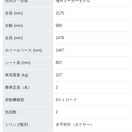
仕向け・仕様
海外メーカーモデル
全長 (mm)
2175
1989年 R80RT
1988年 R80RT
1987年 R80RT
全幅 (mm)
960
全高 (mm)
1478
ホイールベース (mm)
1447
シート高 (mm)
807
1986年 R80RT
1985年 R80RT
1984年 R80RT・フ
ルモデルチェンジ
車両重量 (kg)
227
乗車定員（名）
2
原動機種類
4ストローク
気筒数
2
1983年 R80RT
1982年 R80RT・新
登場
シリンダ配列
水平対向（ボクサー）