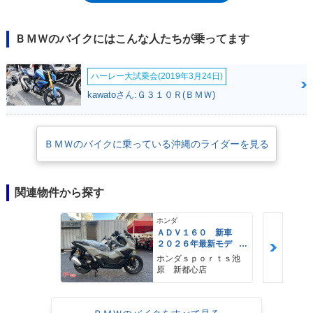
あることを表している。シビアなレースシーンで培われてきた技術は市販
車へも惜しみなくフィードバックされ、中でも独自開発のリア・サスペン
ション機構であるBMWモノレバーは、耐久性、整備性、路面追従性な
ＢＭＷのバイクにはこんな人たちが乗ってます
ど、多くのメリットを有する。G/Sはその後「GS」と呼び名を変えてビ
ッグ・オフロード・マシンとして定着した。
ハーレー大試乗会(2019年3月24日)
kawatoさん:Ｇ３１０Ｒ(ＢＭＷ)
ＢＭＷのバイクに乗っている沖縄のライダーを見る
関連物件から探す
ホンダ
ＡＤＶ１６０ 新車
２０２６年最新モデ
ル パールスモーキー
ホンダｓｐｏｒｔｓ池
グレー スマートキ
原 新都心店
ー ２９Ｌメットイ
ン ＵＳＢ Ｔｙｐｅ
−Ｃ装備