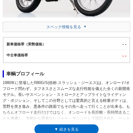
スペック情報を見る
- -
新車価格帯（実勢価格）
中古車価格帯
- -
車輌プロフィール
1980年に登場したR80G/S(俗称:スラッシュ・ジーエス)は、オンロード/オ
フロード問わず、タフネスさとスムーズな走行性能を備えた全くの新開発
モデル。長いサスペンション・ストロークとアップライトなライディン
グ・ポジション、そしてこの分野としては驚異的と言える軽量ボディは、
荒野を突き進み、悪条件の路面でもその先へ走って行くことが出来る。も
ちろんオフロード走行だけではなく、オンロードを長距離・長時間走るこ
とも考慮し、当初から完全なレジャー・マシンとして設計された。ペット
ネームである「G/S」は「ゲレンデ・シュポルト:山野を駆け巡るスポーツ
▼ 続きを見る
モデル」を意味し、走る場所を選ばない真のデュアルパーパス・マシンで