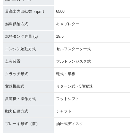
最高出力回転数（rpm）
6500
燃料供給方式
キャブレター
燃料タンク容量 (L)
19.5
エンジン始動方式
セルフスターター式
点火装置
フルトランジスタ式
クラッチ形式
乾式・単板
変速機形式
リターン式・5段変速
変速機・操作方式
フットシフト
動力伝達方式
シャフト
ブレーキ形式（前）
油圧式ディスク