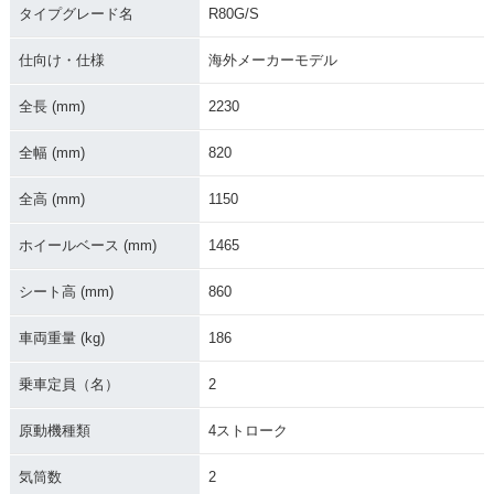
タイプグレード名
R80G/S
仕向け・仕様
海外メーカーモデル
全長 (mm)
2230
1981年 R80G/S
1980年 R80G/S・
全幅 (mm)
820
新登場
全高 (mm)
1150
ホイールベース (mm)
1465
シート高 (mm)
860
車両重量 (kg)
186
乗車定員（名）
2
原動機種類
4ストローク
気筒数
2