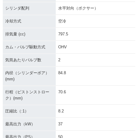
シリンダ配列
水平対向（ボクサー）
冷却方式
空冷
排気量 (cc)
797.5
カム・バルブ駆動方式
OHV
気筒あたりバルブ数
2
内径（シリンダーボア）
84.8
(mm)
行程（ピストンストロー
70.6
ク）(mm)
圧縮比（:1）
8.2
最高出力（kW）
37
最高出力（PS）
50