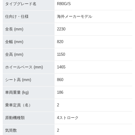
タイプグレード名
R80G/S
仕向け・仕様
海外メーカーモデル
全長 (mm)
2230
1981年 R80G/S
1980年 R80G/S・
全幅 (mm)
820
新登場
全高 (mm)
1150
ホイールベース (mm)
1465
シート高 (mm)
860
車両重量 (kg)
186
乗車定員（名）
2
原動機種類
4ストローク
気筒数
2