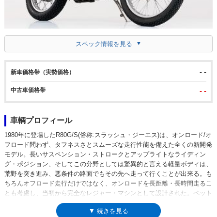
スペック情報を見る
- -
新車価格帯（実勢価格）
中古車価格帯
- -
車輌プロフィール
1980年に登場したR80G/S(俗称:スラッシュ・ジーエス)は、オンロード/オ
フロード問わず、タフネスさとスムーズな走行性能を備えた全くの新開発
モデル。長いサスペンション・ストロークとアップライトなライディン
グ・ポジション、そしてこの分野としては驚異的と言える軽量ボディは、
荒野を突き進み、悪条件の路面でもその先へ走って行くことが出来る。も
ちろんオフロード走行だけではなく、オンロードを長距離・長時間走るこ
とも考慮し、当初から完全なレジャー・マシンとして設計された。ペット
ネームである「G/S」は「ゲレンデ・シュポルト:山野を駆け巡るスポーツ
▼ 続きを見る
モデル」を意味し、走る場所を選ばない真のデュアルパーパス・マシンで