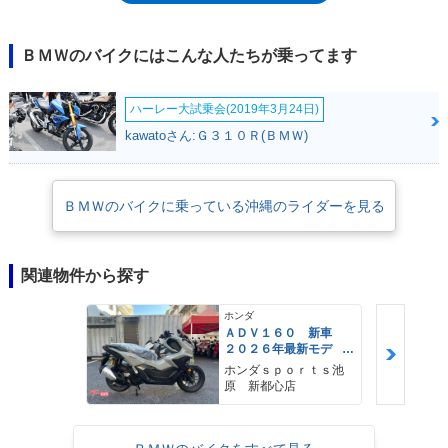
あることを表している。シビアなレースシーンで培われてきた技術は市販
車へも惜しみなくフィードバックされ、中でも独自開発のリア・サスペン
ション機構であるBMWモノレバーは、耐久性、整備性、路面追従性な
ＢＭＷのバイクにはこんな人たちが乗ってます
ど、多くのメリットを有する。G/Sはその後「GS」と呼び名を変えてビ
ッグ・オフロード・マシンとして定着した。
ハーレー大試乗会(2019年3月24日)
kawatoさん:Ｇ３１０Ｒ(ＢＭＷ)
ＢＭＷのバイクに乗っている沖縄のライダーを見る
関連物件から探す
ホンダ
ＡＤＶ１６０ 新車
２０２６年最新モデ
ル パールスモーキー
ホンダｓｐｏｒｔｓ池
グレー スマートキ
原 新都心店
ー ２９Ｌメットイ
ン ＵＳＢ Ｔｙｐｅ
−Ｃ装備