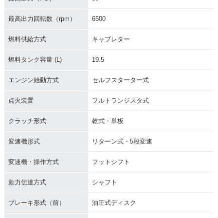
最高出力回転数（rpm）
6500
燃料供給方式
キャブレター
燃料タンク容量 (L)
19.5
エンジン始動方式
セルフスターター式
点火装置
フルトランジスタ式
クラッチ形式
乾式・単板
変速機形式
リターン式・5段変速
変速機・操作方式
フットシフト
動力伝達方式
シャフト
ブレーキ形式（前）
油圧式ディスク