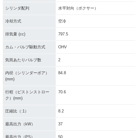
シリンダ配列
水平対向（ボクサー）
冷却方式
空冷
排気量 (cc)
797.5
カム・バルブ駆動方式
OHV
気筒あたりバルブ数
2
内径（シリンダーボア）
84.8
(mm)
行程（ピストンストロー
70.6
ク）(mm)
圧縮比（:1）
8.2
最高出力（kW）
37
最高出力（PS）
50