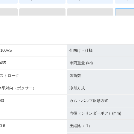
RS
1983年 R100RS
1982年 R100RS
1981年 R
100RS
仕向け・仕様
465
車両重量 (kg)
4ストローク
気筒数
水平対向（ボクサー）
冷却方式
80
カム・バルブ駆動方式
RS
1977年 R100RS
1976年 R100RS・新登
場
内径（シリンダーボア）(mm)
0.6
圧縮比（:1）