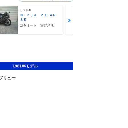
カワサキ
カワサキ
Ｎｉｎｊａ ＺＸ−４Ｒ
Ｚ９００ＲＳ
ＳＥ
カワサキ プ
ゴヤオート 宜野湾店
1981年モデル
ブリュー