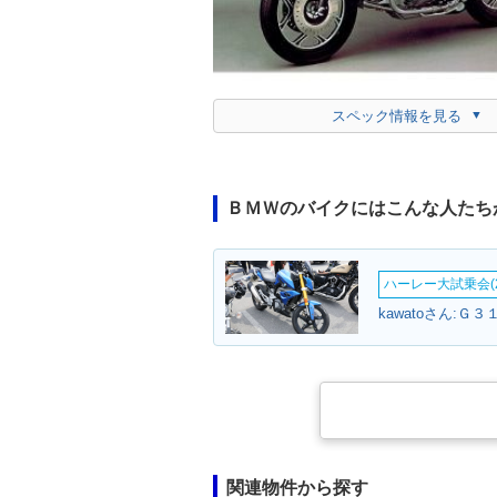
スペック情報を見る
ＢＭＷのバイクにはこんな人たち
ハーレー大試乗会(2
kawatoさん:Ｇ３
関連物件から探す