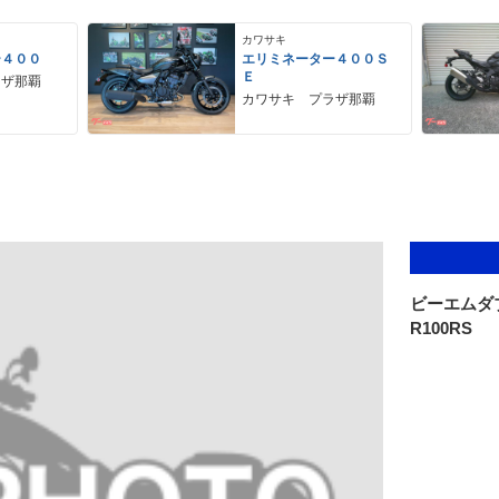
カワサキ
ー４００
エリミネーター４００Ｓ
Ｅ
ラザ那覇
カワサキ プラザ那覇
ビーエムダ
R100RS