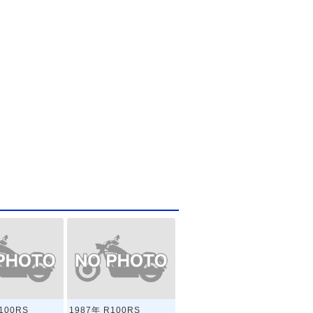
100RS
1987年 R100RS