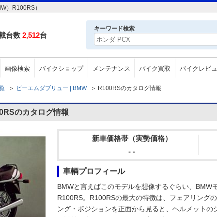
）R100RS）
キーワード検索
載台数
2,512
台
画像検索
バイクショップ
メンテナンス
バイク買取
バイクレビ
一覧
＞
ビーエムダブリュー | BMW
＞
R100RSのカタログ情報
0RSのカタログ情報
新車価格帯（実勢価格）
- -
車輌プロフィール
BMWと言えばこのモデルを想像するぐらい、BMW
R100RS。R100RSの最大の特徴は、フェアリン
ング・ポジションを正面から見ると、ヘルメットの