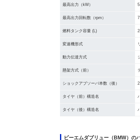
最高出力（kW）
5
最高出力回転数（rpm）
7
燃料タンク容量 (L)
2
変速機形式
動力伝達方式
懸架方式（前）
ショックアブソーバ本数（後）
2
タイヤ（前）構造名
タイヤ（後）構造名
ビーエムダブリュー（BMW）の