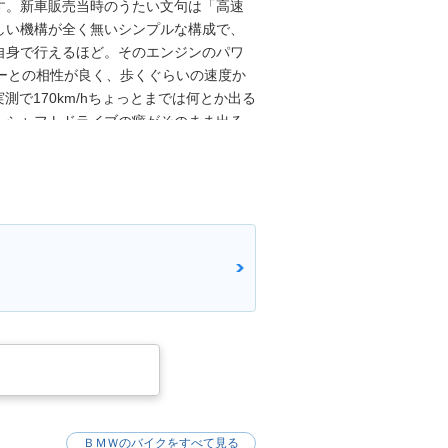
す。新車販売当時のうたい文句は「高速
しい機構が全く無いシンプルな構成で、
自身で行えるほど。そのエンジンのパワ
ーとの相性が良く、歩くぐらいの速度か
測で170km/hちょっとまでは何とか出る
、シャフトドライブの癖がそのまま出る
は無い、独特な味わいが残っている。
ＢＭＷのバイクをすべて見る