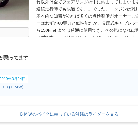
れ以外は全てフェアリングの中に納まってしまいま
連続走行時でも快適です。」でした。エンジンは難
基本的な知識があれば多くの点検整備がオーナーご
ーはわずか60馬力と低性能だが、負圧式キャブレタ
ら150km/hまでは普通に使用でき、その気になれば実
はずです。リアサスペンションはモノレバーという
方式を採用していて、チェーンやベルトドライブに
が乗ってます
019年3月24日)
１０Ｒ(ＢＭＷ)
ＢＭＷのバイクに乗っている沖縄のライダーを見る