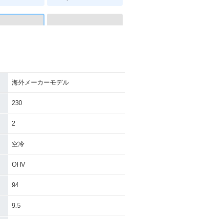
100RS
1980年 R100RS
海外メーカーモデル
230
2
空冷
OHV
94
9.5