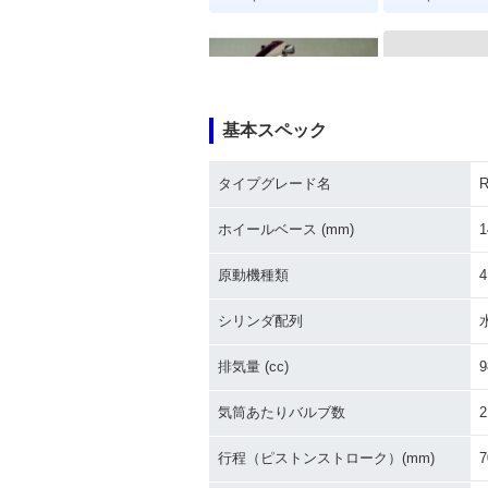
基本スペック
1984年 R100
1986年 R100RS・マイ
タイプグレード名
R
ナーチェンジ
ホイールベース (mm)
1
原動機種類
シリンダ配列
排気量 (cc)
9
1979年 R100RS
1978年 R100
気筒あたりバルブ数
2
行程（ピストンストローク）(mm)
7