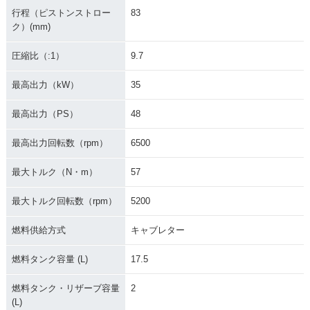
行程（ピストンストロー
83
ク）(mm)
圧縮比（:1）
9.7
最高出力（kW）
35
最高出力（PS）
48
最高出力回転数（rpm）
6500
最大トルク（N・m）
57
最大トルク回転数（rpm）
5200
燃料供給方式
キャブレター
燃料タンク容量 (L)
17.5
燃料タンク・リザーブ容量
2
(L)