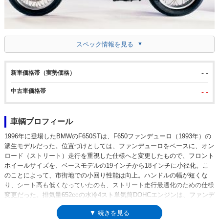
スペック情報を見る
- -
新車価格帯（実勢価格）
中古車価格帯
- -
車輌プロフィール
1996年に登場したBMWのF650STは、F650ファンデューロ（1993年）の
派生モデルだった。位置づけとしては、ファンデューロをベースに、オン
ロード（ストリート）走行を重視した仕様へと変更したもので、フロント
ホイールサイズを、ベースモデルの19インチから18インチに小径化。こ
のことによって、市街地での小回り性能は向上。ハンドルの幅が短くな
り、シート高も低くなっていたのも、ストリート走行最適化のための仕様
変更だった。排気量652ccの水冷4スト単気筒DOHCエンジンは、ファンデ
ューロゆずり。ミッションは5段リターン式、前後シングルディスクブレ
▼ 続きを見る
ーキを採用していた。1999年モデルまで設定された。単気筒F650シリー