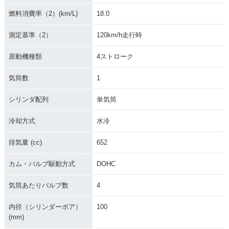
燃料消費率（2）(km/L)
18.0
測定基準（2）
120km/h走行時
原動機種類
4ストローク
気筒数
1
シリンダ配列
単気筒
冷却方式
水冷
排気量 (cc)
652
カム・バルブ駆動方式
DOHC
気筒あたりバルブ数
4
内径（シリンダーボア）
100
(mm)