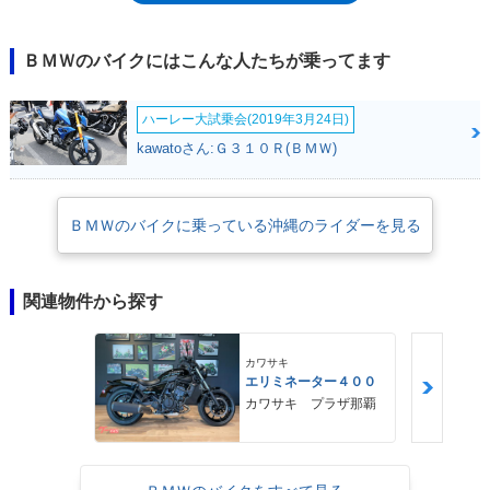
ズのオンロード寄りモデルとしては、2002年にF650CSスカーバーが登
場。スカーバーは、前後17インチのホイールを採用するようになった。な
お、車名の「ST」は「ストラーダ」のこと。英語ではストリートなの
ＢＭＷのバイクにはこんな人たちが乗ってます
で、車名が性格を表すネーミングだった。
ハーレー大試乗会(2019年3月24日)
kawatoさん:Ｇ３１０Ｒ(ＢＭＷ)
ＢＭＷのバイクに乗っている沖縄のライダーを見る
関連物件から探す
カワサキ
エリミネーター４００
カワサキ プラザ那覇