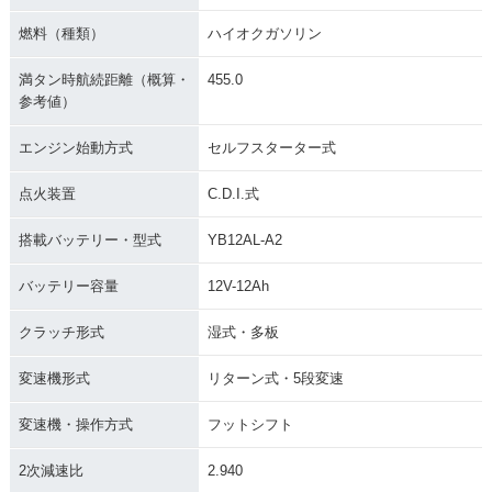
燃料（種類）
ハイオクガソリン
満タン時航続距離（概算・
455.0
参考値）
エンジン始動方式
セルフスターター式
点火装置
C.D.I.式
搭載バッテリー・型式
YB12AL-A2
バッテリー容量
12V-12Ah
クラッチ形式
湿式・多板
変速機形式
リターン式・5段変速
変速機・操作方式
フットシフト
2次減速比
2.940