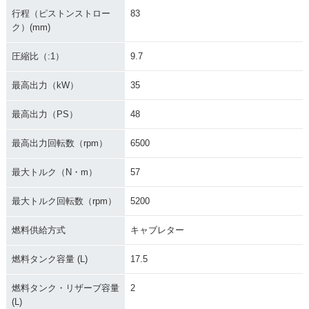
行程（ピストンストロー
83
ク）(mm)
圧縮比（:1）
9.7
最高出力（kW）
35
最高出力（PS）
48
最高出力回転数（rpm）
6500
最大トルク（N・m）
57
最大トルク回転数（rpm）
5200
燃料供給方式
キャブレター
燃料タンク容量 (L)
17.5
燃料タンク・リザーブ容量
2
(L)