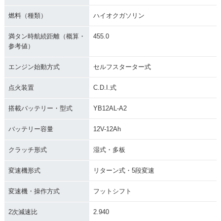
燃料（種類）
ハイオクガソリン
満タン時航続距離（概算・
455.0
参考値）
エンジン始動方式
セルフスターター式
点火装置
C.D.I.式
搭載バッテリー・型式
YB12AL-A2
バッテリー容量
12V-12Ah
クラッチ形式
湿式・多板
変速機形式
リターン式・5段変速
変速機・操作方式
フットシフト
2次減速比
2.940