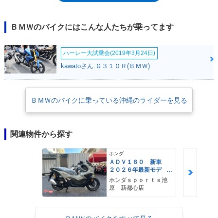
ズのオンロード寄りモデルとしては、2002年にF650CSスカーバーが登
場。スカーバーは、前後17インチのホイールを採用するようになった。な
お、車名の「ST」は「ストラーダ」のこと。英語ではストリートなの
ＢＭＷのバイクにはこんな人たちが乗ってます
で、車名が性格を表すネーミングだった。
ハーレー大試乗会(2019年3月24日)
kawatoさん:Ｇ３１０Ｒ(ＢＭＷ)
ＢＭＷのバイクに乗っている沖縄のライダーを見る
関連物件から探す
ホンダ
ＡＤＶ１６０ 新車
２０２６年最新モデ
ル パールスモーキー
ホンダｓｐｏｒｔｓ池
グレー スマートキ
原 新都心店
ー ２９Ｌメットイ
ン ＵＳＢ Ｔｙｐｅ
−Ｃ装備