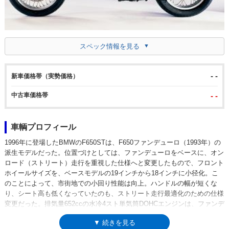
スペック情報を見る
- -
新車価格帯（実勢価格）
中古車価格帯
- -
車輌プロフィール
1996年に登場したBMWのF650STは、F650ファンデューロ（1993年）の
派生モデルだった。位置づけとしては、ファンデューロをベースに、オン
ロード（ストリート）走行を重視した仕様へと変更したもので、フロント
ホイールサイズを、ベースモデルの19インチから18インチに小径化。こ
のことによって、市街地での小回り性能は向上。ハンドルの幅が短くな
り、シート高も低くなっていたのも、ストリート走行最適化のための仕様
変更だった。排気量652ccの水冷4スト単気筒DOHCエンジンは、ファンデ
ューロゆずり。ミッションは5段リターン式、前後シングルディスクブレ
▼ 続きを見る
ーキを採用していた。1999年モデルまで設定された。単気筒F650シリー