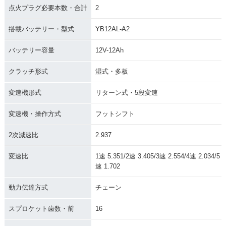
点火プラグ必要本数・合計
2
搭載バッテリー・型式
YB12AL-A2
バッテリー容量
12V-12Ah
クラッチ形式
湿式・多板
変速機形式
リターン式・5段変速
変速機・操作方式
フットシフト
2次減速比
2.937
変速比
1速 5.351/2速 3.405/3速 2.554/4速 2.034/5
速 1.702
動力伝達方式
チェーン
スプロケット歯数・前
16