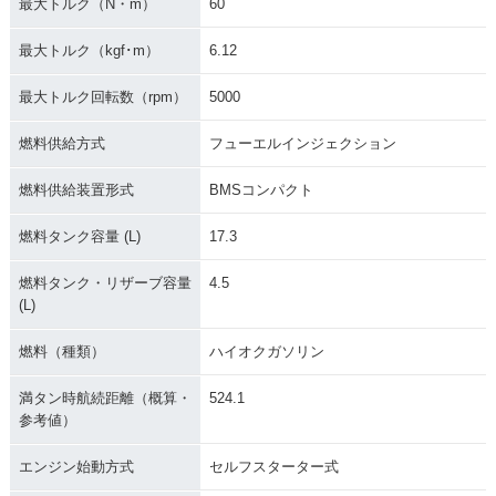
最大トルク（N・m）
60
最大トルク（kgf･m）
6.12
最大トルク回転数（rpm）
5000
燃料供給方式
フューエルインジェクション
燃料供給装置形式
BMSコンパクト
燃料タンク容量 (L)
17.3
燃料タンク・リザーブ容量
4.5
(L)
燃料（種類）
ハイオクガソリン
満タン時航続距離（概算・
524.1
参考値）
エンジン始動方式
セルフスターター式