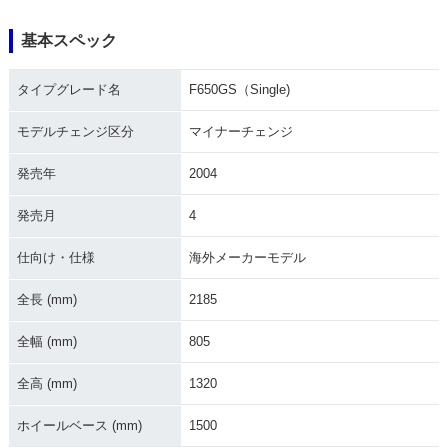
基本スペック
2008年 F650GS・
2007年 F650GS・
2005年 F650GS（S
タイプグレード名
F650GS（Single)
フルモデルチェンジ
その他
ingle)
モデルチェンジ区分
マイナーチェンジ
発売年
2004
発売月
4
2004年 F650GS（S
2003年 F650GS（S
2001年 F650GS（S
仕向け・仕様
海外メーカーモデル
ingle)・マイナーチ
ingle)
ingle)
ェンジ
全長 (mm)
2185
全幅 (mm)
805
全高 (mm)
1320
ホイールベース (mm)
1500
F650GS（Single)
F650GS（Single)
2000年 F650GS（S
ingle)・新登場