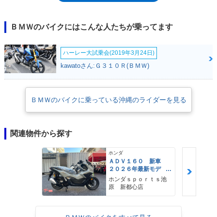
承したものだった。当時は、R1100/150GSのヒットにより「GS」モデル
の展開が求められていたこと、パリ・ダカールラリーへも参戦していたこ
となどが背景にあった。2004年モデルでマイナーチェンジを受け、エン
ＢＭＷのバイクにはこんな人たちが乗ってます
ジンは2本の点火プラグを持つようになった（ツインプラグ化）。そし
て、2007年のEICMA（ミラノショー）で、2008年の新形モデルとして発
ハーレー大試乗会(2019年3月24日)
表されたのが、798ccの2気筒エンジンを搭載した、二代目のF650GS。同
じタイミングで（排気量の数字をそのまま使った）F800GSも発表された
kawatoさん:Ｇ３１０Ｒ(ＢＭＷ)
こともあり、F650GSという名称を、受け継ぐことになった。2008年モデ
ルからのF650GSは、対となるF800GSがオフロードテイストの強い仕様
（F21インチ/スポークホイール/倒立フォーク）だったのに対し、フロン
ＢＭＷのバイクに乗っている沖縄のライダーを見る
ト19インチ/リア17インチのキャストホイール、正立フォークを採用し
て、オンロードを、時々はオフロードも走りぬくことができる、クロスオ
ーバーモデルとしての性格付けが強められていた。この性格は、F650フ
ァンデューロ/初代F650GSに与えられていたものと同じで、たとえ搭載す
関連物件から探す
るエンジンが変わっても、それは共通であった。なお、2008年からの2気
筒版F650GSの後継モデルは、F700GS（2013年-）となったが、単気筒の
ホンダ
F650GSにも、別の後継モデル（G650GS/2012年-）が登場した。途中で
ＡＤＶ１６０ 新車
２０２６年最新モデ
エンジン変更があり、いささか分かりにくいF650GSは、後継車問題に
ル パールスモーキー
も、分かりにくさを残してくれた。
ホンダｓｐｏｒｔｓ池
グレー スマートキ
原 新都心店
ー ２９Ｌメットイ
ン ＵＳＢ Ｔｙｐｅ
−Ｃ装備