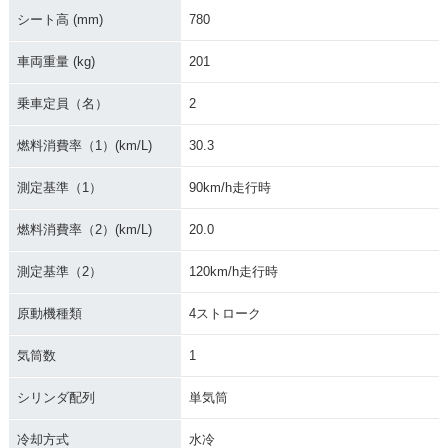
シート高 (mm)
780
車両重量 (kg)
201
乗車定員（名）
2
燃料消費率（1）(km/L)
30.3
F650GS（Single)
F650GS（Single)
F650GS Hi Line
測定基準（1）
90km/h走行時
燃料消費率（2）(km/L)
20.0
測定基準（2）
120km/h走行時
F650GS Hi Line
F650GS Active Lin
F650GS Active Lin
原動機種類
4ストローク
e
e
気筒数
1
シリンダ配列
単気筒
冷却方式
水冷