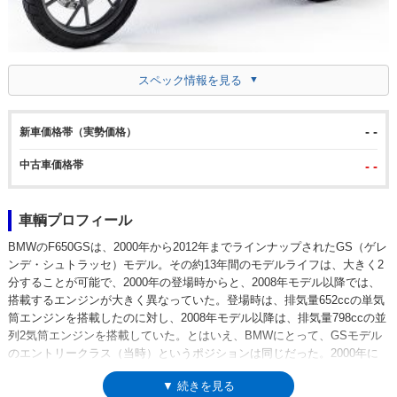
スペック情報を見る
- -
新車価格帯（実勢価格）
中古車価格帯
- -
車輌プロフィール
BMWのF650GSは、2000年から2012年までラインナップされたGS（ゲレ
ンデ・シュトラッセ）モデル。その約13年間のモデルライフは、大きく2
分することが可能で、2000年の登場時からと、2008年モデル以降では、
搭載するエンジンが大きく異なっていた。登場時は、排気量652ccの単気
筒エンジンを搭載したのに対し、2008年モデル以降は、排気量798ccの並
列2気筒エンジンを搭載していた。とはいえ、BMWにとって、GSモデル
のエントリークラス（当時）というポジションは同じだった。2000年に
登場した652cc単気筒エンジンのF650GSは、F650ファンデューロ（1993
▼ 続きを見る
年-）の後継モデルとして、そのエンジンとともに、ポジショニングも継