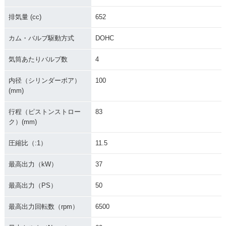
排気量 (cc)
652
カム・バルブ駆動方式
DOHC
気筒あたりバルブ数
4
内径（シリンダーボア）
100
(mm)
行程（ピストンストロー
83
ク）(mm)
圧縮比（:1）
11.5
最高出力（kW）
37
最高出力（PS）
50
最高出力回転数（rpm）
6500