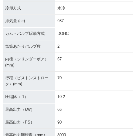
冷却方式
水冷
排気量 (cc)
987
カム・バルブ駆動方式
DOHC
気筒あたりバルブ数
2
内径（シリンダーボア）
67
(mm)
行程（ピストンストロー
70
ク）(mm)
圧縮比（:1）
10.2
最高出力（kW）
66
最高出力（PS）
90
最高出力回転数（rpm）
8000