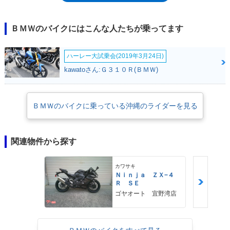
レベルにあることが一般的に理解されてゆく。そしてやはり最大の武器と
なるのは、他メーカーとは比較にならないほどの高いウィンドプロテクシ
ョン効果なのだ。
ＢＭＷのバイクにはこんな人たちが乗ってます
ハーレー大試乗会(2019年3月24日)
kawatoさん:Ｇ３１０Ｒ(ＢＭＷ)
ＢＭＷのバイクに乗っている沖縄のライダーを見る
関連物件から探す
カワサキ
Ｎｉｎｊａ ＺＸ−４
Ｒ ＳＥ
ゴヤオート 宜野湾店