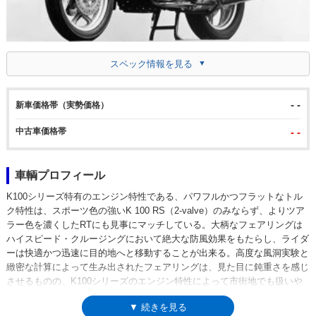
スペック情報を見る
- -
新車価格帯（実勢価格）
中古車価格帯
- -
車輌プロフィール
K100シリーズ特有のエンジン特性である、パワフルかつフラットなトル
ク特性は、スポーツ色の強いK 100 RS（2-valve）のみならず、よりツア
ラー色を濃くしたRTにも見事にマッチしている。大柄なフェアリングは
ハイスピード・クルージングにおいて絶大な防風効果をもたらし、ライダ
ーは快適かつ迅速に目的地へと移動することが出来る。高度な風洞実験と
緻密な計算によって生み出されたフェアリングは、見た目に鈍重さを感じ
させるものの、K100シリーズのエンジン特性によって市街地でも扱いや
すく、守備範囲はかなり広い。加えてタフなエンジン、メンテナンス・サ
▼ 続きを見る
イクルなど、後にK100シリーズ（K75シリーズも）の実用性はとても高い